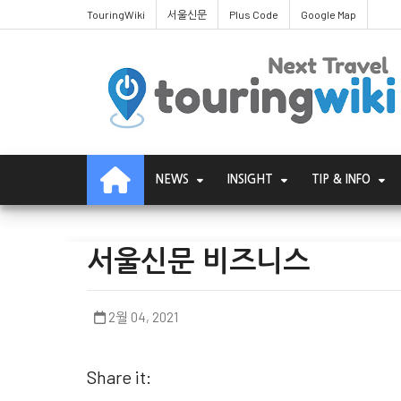
TouringWiki
서울신문
Plus Code
Google Map
NEWS
INSIGHT
TIP & INFO
서울신문 비즈니스
2월 04, 2021
Share it: