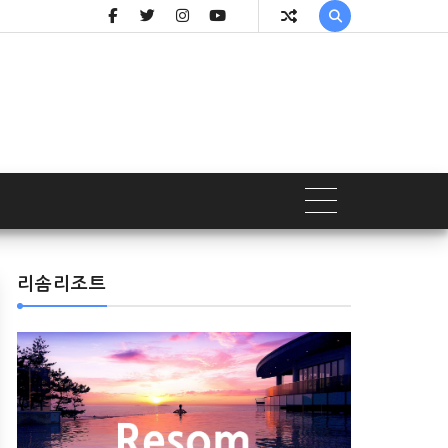

리솜리조트