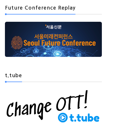
Future Conference Replay
t.tube