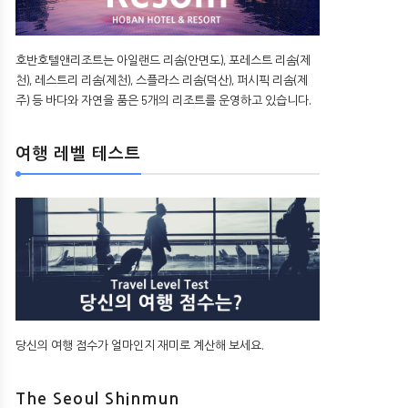
호반호텔앤리조트는 아일랜드 리솜(안면도), 포레스트 리솜(제
천), 레스트리 리솜(제천), 스플라스 리솜(덕산), 퍼시픽 리솜(제
주) 등 바다와 자연을 품은 5개의 리조트를 운영하고 있습니다.
여행 레벨 테스트
당신의 여행 점수가 얼마인지 재미로 계산해 보세요.
The Seoul Shinmun