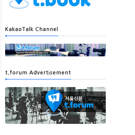
KakaoTalk Channel
t.forum Advertisement