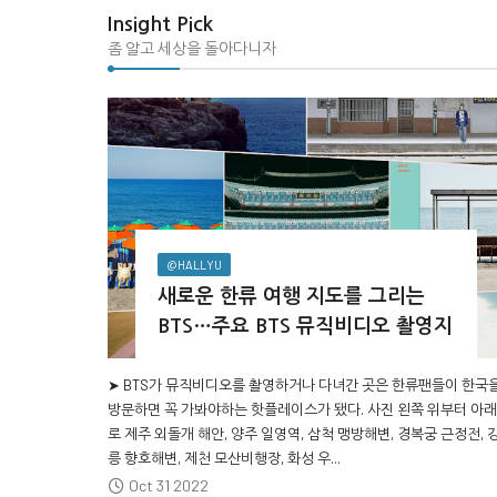
Insight Pick
좀 알고 세상을 돌아다니자
@HALLYU
새로운 한류 여행 지도를 그리는
BTS…주요 BTS 뮤직비디오 촬영지
➤ BTS가 뮤직비디오를 촬영하거나 다녀간 곳은 한류팬들이 한국
방문하면 꼭 가봐야하는 핫플레이스가 됐다. 사진 왼쪽 위부터 아래
로 제주 외돌개 해안, 양주 일영역, 삼척 맹방해변, 경복궁 근정전, 
릉 향호해변, 제천 모산비행장, 화성 우...
Oct 31 2022