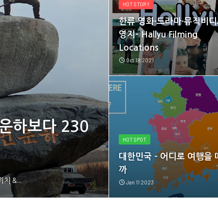
HOT STORY
한류 영화·드라마·뮤직비디
영지- Hallyu Filming
Locations
Oct 18 2021
TAEAN OIL DAMAGE OVERCOME MEMOR
 운하보다 230
태안유류피해극
HOT SPOT
K-Drama
양 오염사고 극
대한민국 - 어디로 여행을 
Mar 26 2024
까
위치 &...
태안유류피해극복기념관 Taean Oil D
Jan 11 2023