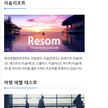
리솜리조트
호반호텔앤리조트는 아일랜드 리솜(안면도), 포레스트 리솜(제
천), 레스트리 리솜(제천), 스플라스 리솜(덕산), 퍼시픽 리솜(제
주) 등 바다와 자연을 품은 5개의 리조트를 운영하고 있습니다.
여행 레벨 테스트