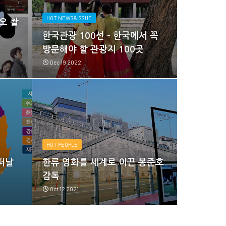
HOT NEWS&ISSUE
오 촬
한국관광 100선 - 한국에서 꼭
방문해야 할 관광지 100곳
Dec 19 2022
IAL HALL
복기념관- 국내 최대 해
CHEONRIPO 
HOT PEOPLE
K-Drama
복 과정을 담은 전시관
천리
떠날
한류 영화를 세계로 이끈 봉준호
Hally
Mar 26 2024
감독
amage Overcome Memorial Hall
천리포수목원 C
Oct 12 2021