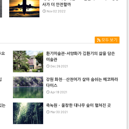
사가 더 안전할까
Nov 02 2022
모두 보기
주요
환기미술관-서양화가 김환기의 삶을 담은
미술관
Dec 26 2021
집
강원 화천…산천어가 살아 숨쉬는 에코파라
다이스
Apr 19 2021
있는
죽녹원 - 울창한 대나무 숲이 펼쳐진 곳
Mar 30 2021