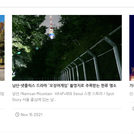


남산-넷플릭스 드라마 '오징어게임' 촬영지로 주목받는 한류 명소



가
게임
남산 /Namsan Mountain
HX4P+856 Seoul
스팟 스토리 / Spot
신사
Story 서울 중심에 있는 남...
Nov 15 2021