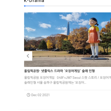
K-Drama



 만든 우영
올림픽공원- 넷플릭스 드라마 '오징어게임' 술래 인형



올림픽공원 오징어게임
G49F+JW7 Seoul
스팟 스토리 / 오징어
 스토리 /
술래인형 서울 송파구 올림픽공원에는 ‘오징어...
Dec 02 2021