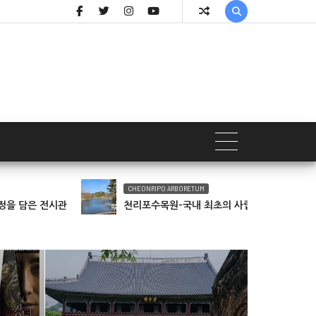

CHEONRIPO ARBORETUM
@HALLYU
천리포수목원-국내 최초의 사립 수목원
2024년 여행 키