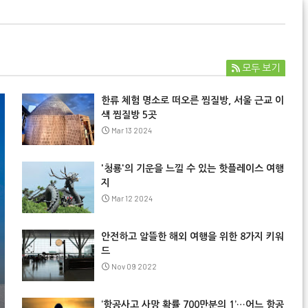
모두 보기
한류 체험 명소로 떠오른 찜질방, 서울 근교 이
색 찜질방 5곳
Mar 13 2024
'청룡'의 기운을 느낄 수 있는 핫플레이스 여행
지
Mar 12 2024
안전하고 알뜰한 해외 여행을 위한 8가지 키워
드
Nov 09 2022
‘항공사고 사망 확률 700만분의 1’…어느 항공