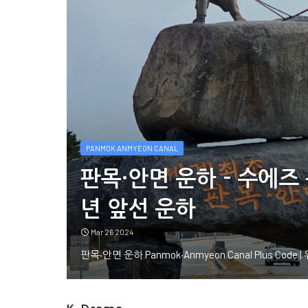
PANMOK·ANMYEON CANAL
정된
판목·안면 운하 - 수에즈
K-Drama
년 앞선 운하
Mar 26 2024
판목·안면 운하 Panmok·Anmyeon Canal
Plus Code | 