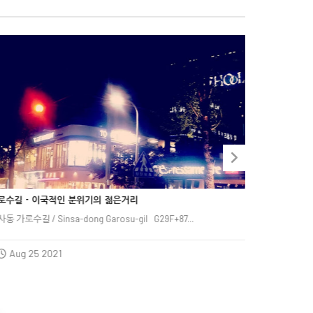



탄밤포차 



로수길 - 이국적인 분위기의 젊은거리



탄밤포차 / 
동 가로수길 / Sinsa-dong Garosu-gil
G29F+87...
Aug 
Aug 25 2021