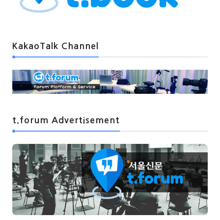
KakaoTalk Channel
t.forum Advertisement