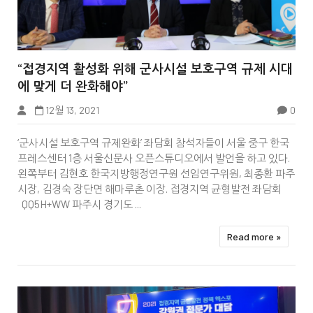


“접경지역 활성화 위해 군사시설 보호구역 규제 시대
에 맞게 더 완화해야”
12월 13, 2021
0
News@Korea
‘군사시설 보호구역 규제완화’ 좌담회 참석자들이 서울 중구 한국
프레스센터 1층 서울신문사 오픈스튜디오에서 발언을 하고 있다.
왼쪽부터 김현호 한국지방행정연구원 선임연구위원, 최종환 파주
시장, 김경숙 장단면 해마루촌 이장. 접경지역 균형발전 좌담회
QQ5H+WW 파주시 경기도 ...
Read more »