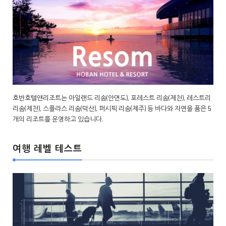
호반호텔앤리조트는 아일랜드 리솜(안면도), 포레스트 리솜(제천), 레스트리
리솜(제천), 스플라스 리솜(덕산), 퍼시픽 리솜(제주) 등 바다와 자연을 품은 5
개의 리조트를 운영하고 있습니다.
여행 레벨 테스트