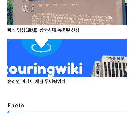
@Info
화성 당성(唐城)-삼국시대 축조된 산성



온라인 미디어 채널 투어링위키



Photo