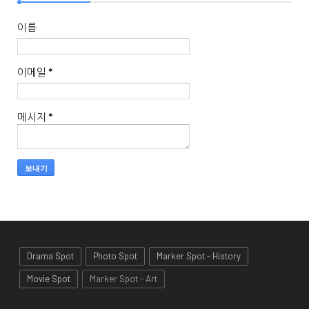
이름
이메일
*
메시지
*
Drama Spot
Photo Spot
Marker Spot - History
Movie Spot
Marker Spot - Art