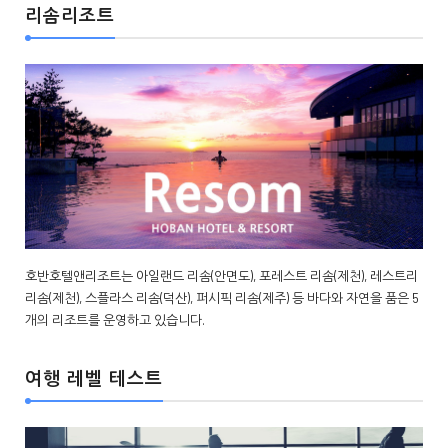
리솜리조트
호반호텔앤리조트는 아일랜드 리솜(안면도), 포레스트 리솜(제천), 레스트리
리솜(제천), 스플라스 리솜(덕산), 퍼시픽 리솜(제주) 등 바다와 자연을 품은 5
개의 리조트를 운영하고 있습니다.
여행 레벨 테스트