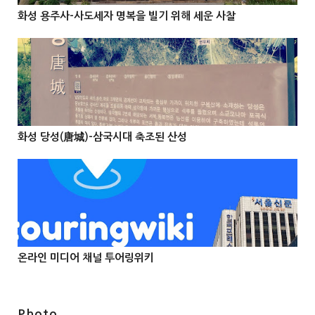
화성 용주사-사도세자 명복을 빌기 위해 세운 사찰



@Info
화성 당성(唐城)-삼국시대 축조된 산성



온라인 미디어 채널 투어링위키



Photo