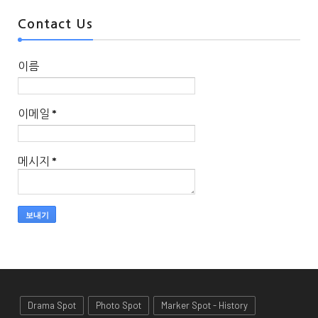
Contact Us
이름
이메일
*
메시지
*
Drama Spot
Photo Spot
Marker Spot - History