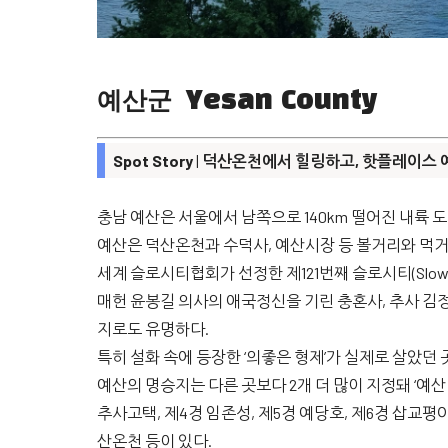
예산군
Yesan County
Spot Story
|
덕산온천에서 힐링하고, 핫플레이스 
충남 예산은 서울에서 남쪽으로 140km 떨어진 내륙 도
예산은 덕산온천과 수덕사, 예산시장 등 볼거리와 먹거
세계 슬로시티협회가 선정한 제121번째 슬로시티(Slow
매헌 윤봉길 의사의 애국정신을 기린 충혼사, 추사 김정
지로도 유명하다.
특히 설화 속에 등장한 ‘의좋은 형제’가 실제로 살았던
예산의 명승지는 다른 곳보다 2개 더 많이 지정돼 ‘예산 1
추사고택, 제4경 임존성, 제5경 예당호, 제6경 삽교평야
산온천 등이 있다.