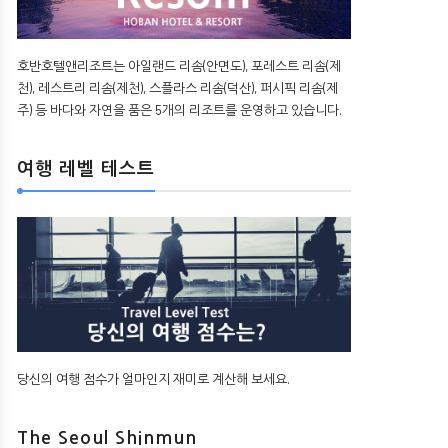
호반호텔앤리조트는 아일랜드 리솜(안면도), 포레스트 리솜(제
천), 레스트리 리솜(제천), 스플라스 리솜(덕산), 퍼시픽 리솜(제
주) 등 바다와 자연을 품은 5개의 리조트를 운영하고 있습니다.
여행 레벨 테스트
당신의 여행 점수가 얼마인지 재미로 계산해 보세요.
The Seoul Shinmun