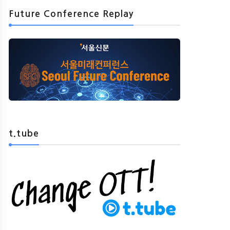
Future Conference Replay
t.tube