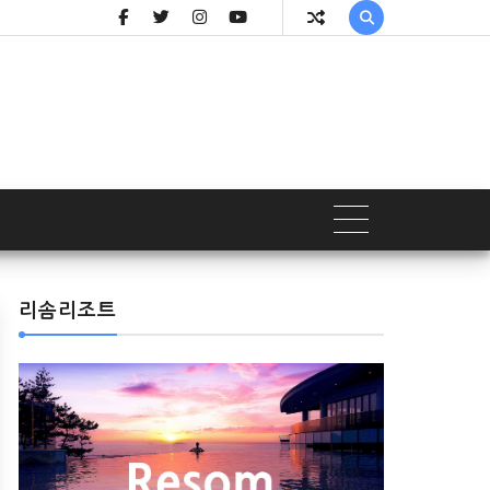

리솜리조트