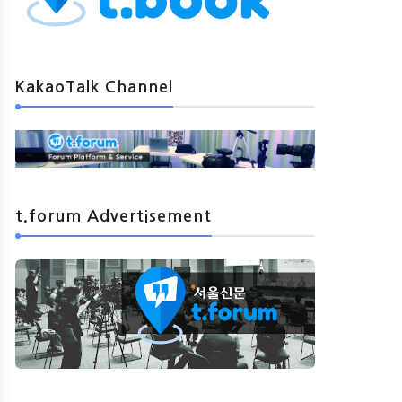
KakaoTalk Channel
t.forum Advertisement