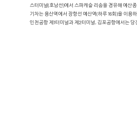
스터미널(호남선)에서 스파캐슬 리솜을 경유해 예산종
기차는 용산역에서 장항선 예산역(하루 16회)을 이용하
인천공항 제1터미널과 제2터미널, 김포공항에서는 당진