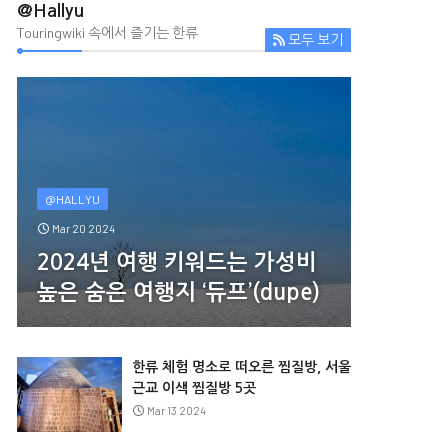
@Hallyu
Touringwiki 속에서 즐기는 한류
모두 보기
@HALLYU
Mar 20 2024
2024년 여행 키워드는 가성비
높은 숨은 여행지 ‘듀프’(dupe)
한류 체험 명소로 떠오른 찜질방, 서울
근교 이색 찜질방 5곳
Mar 13 2024