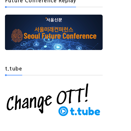
Future Conference Replay
t.tube