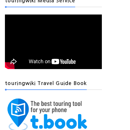
touringwiki Media Service
touringwiki Travel Guide Book