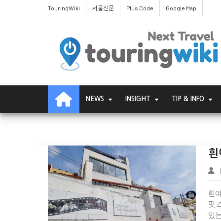
TouringWiki
서울신문
Plus Code
Google Map
흰여울문화마을
NEWS
INSIGHT
TIP & INFO
흰
흰여울
팟 
있는