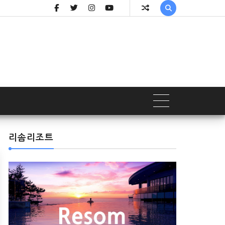

리솜리조트