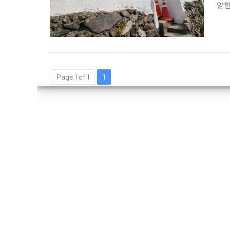
양한


Page 1 of 1
1