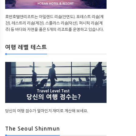
호반호텔앤리조트는 아일랜드 리솜(안면도), 포레스트 리솜(제
천), 레스트리 리솜(제천), 스플라스 리솜(덕산), 퍼시픽 리솜(제
주) 등 바다와 자연을 품은 5개의 리조트를 운영하고 있습니다.
여행 레벨 테스트
당신의 여행 점수가 얼마인지 재미로 계산해 보세요.
The Seoul Shinmun