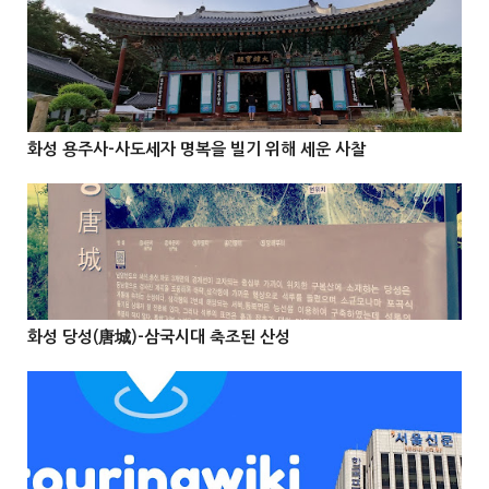
@Info
화성 용주사-사도세자 명복을 빌기 위해 세운 사찰



@Info
화성 당성(唐城)-삼국시대 축조된 산성


