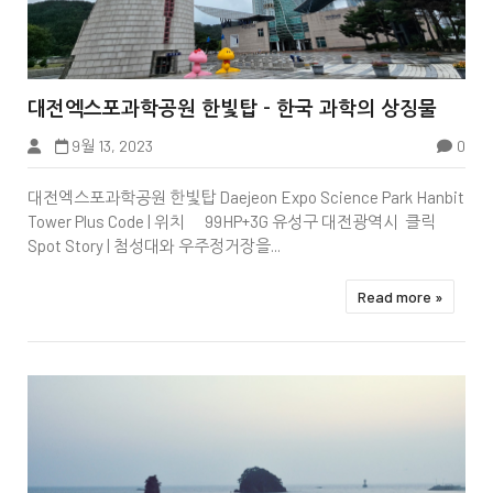


대전엑스포과학공원 한빛탑 - 한국 과학의 상징물
태안여행
9월 13, 2023
0
대전엑스포과학공원 한빛탑 Daejeon Expo Science Park Hanbit
Tower Plus Code | 위치 99HP+3G 유성구 대전광역시 클릭
Spot Story | 첨성대와 우주정거장을...
Read more »