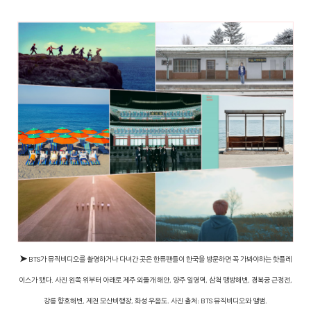
➤
BTS가 뮤직비디오를 촬영하거나 다녀간 곳은 한류팬들이 한국을 방문하면 꼭 가봐야하는 핫플레
이스가 됐다. 사진 왼쪽 위부터 아래로 제주 외돌개 해안, 양주 일영역, 삼척 맹방해변, 경복궁 근정전,
강릉 향호해변, 제천 모산비행장, 화성 우음도. 사진 출처: BTS 뮤직비디오와 앨범.