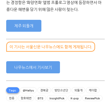
는 경정항은 ‘화양연화’ 앨범 프롤로그 영상에 등장하면서 아
름다운 해변을 담기 위해 많은 사람이 찾는다.
제주 외돌개
이 기사는 서울신문 나우뉴스에도 함께 게재됩니다.
나우뉴스에서 기사보기
Tags:
@Hallyu
경복궁
방탄소년단
외돌개
케이팝
한류
향호해변
BTS
InsightPick
K-pop
ReviewPick