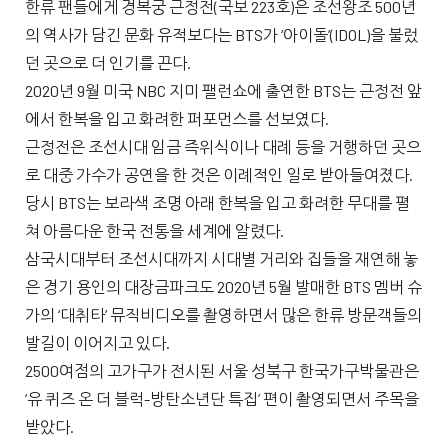
한류 팬들에게 경복궁 근정전(국보 223호)은 조선왕조 500년
의 역사가 담긴 문화 유적보다는 BTS가 ‘아이돌’(IDOL)을 불렀
던 곳으로 더 인기를 끈다.
2020년 9월 미국 NBC 지미 팰런쇼에 출연한 BTS는 근정전 앞
에서 한복을 입고 화려한 퍼포먼스를 선보였다.
근정전은 조선시대 임금 즉위식이나 대례 등을 거행하던 곳으
로 대중 가수가 공연을 한 것은 이례적인 일로 받아들여졌다.
당시 BTS는 보라색 조명 아래 한복을 입고 화려한 무대를 펼
쳐 아름다운 한국 전통을 세계에 알렸다.
삼국시대부터 조선시대까지 시대별 거리와 집들을 재연해 놓
은 경기 용인의 대장금파크도 2020년 5월 발매한 BTS 멤버 슈
가의 ‘대취타’ 뮤직비디오를 촬영하면서 많은 한류 방문객들의
발길이 이어지고 있다.
2500여점의 고가구가 전시된 서울 성북구 한국가구박물관은
‘유 퀴즈 온 더 블럭-방탄소년단 특집’ 편이 촬영되면서 주목을
받았다.