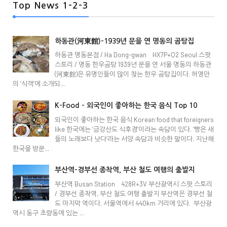
Top News 1-2-3
하동관(河東館)-1939년 문을 연 명동의 곰탕집
하동관 명동본점 / Ha Dong-gwan HX7P+Q2 Seoul 스팟
스토리 / 명동 한우곰탕 1939년 문을 연 서울 명동의 하동관
(河東館)은 유명인들이 많이 찾는 한우 곰탕집이다. 허영만
의 ‘식객’에 소개되...
K-Food - 외국인이 좋아하는 한국 음식 Top 10
외국인이 좋아하는 한국 음식 Korean food that foreigners
like 한국에는 ‘금강산도 식후경’이라는 속담이 있다. ‘빵은 새
들의 노래보다 낫다’라는 서양 속담과 비슷한 말이다. 지난해
한국을 방문...
부산역-경부선 종착역, 부산 철도 여행의 출발지
부산역 Busan Station 428R+3V 부산광역시 스팟 스토리
/ 경부선 종착역, 부산 철도 여행 출발지 부산역은 경부선 철
도 마지막 역이다. 서울역에서 440km 거리에 있다. 부산광
역시 동구 초량동에 있는 ...