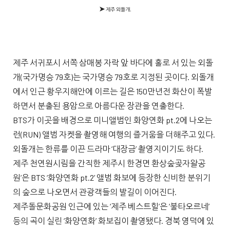
➤
제주 외돌개.
제주 서귀포시 서쪽 삼매봉 자락 앞 바다에 홀로 서 있는 외돌
개(국가명승 79호)는 국가명승 79호로 지정된 곳이다. 외돌개
에서 인근 황우지해안에 이르는 길은 150만년전 화산이 폭발
하면서 분출된 용암으로 아름다운 장관을 연출한다.
BTS가 이곳을 배경으로 미니앨범인 화양연화 pt.2에 나오는
런(RUN) 앨범 자켓을 촬영해 여행의 즐거움을 더해주고 있다.
외돌개는 한류를 이끈 드라마 ‘대장금’ 촬영지이기도 하다.
제주 천연원시림을 간직한 제주시 한경면 환상숲곶자왈공
원’은 BTS ‘화양연화 pt.2’ 앨범 화보에 등장한 신비한 분위기
의 숲으로 나오면서 관광객들의 발길이 이어진다.
제주돌문화공원 인근에 있는 ‘제주 베스트힐’은 ‘불타오르네’
등의 곡이 실린 ‘화양연화’ 화보집이 촬영됐다. 경북 영덕에 있