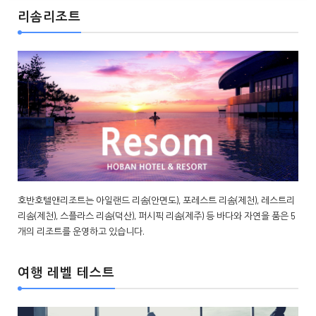
리솜리조트
호반호텔앤리조트는 아일랜드 리솜(안면도), 포레스트 리솜(제천), 레스트리
리솜(제천), 스플라스 리솜(덕산), 퍼시픽 리솜(제주) 등 바다와 자연을 품은 5
개의 리조트를 운영하고 있습니다.
여행 레벨 테스트