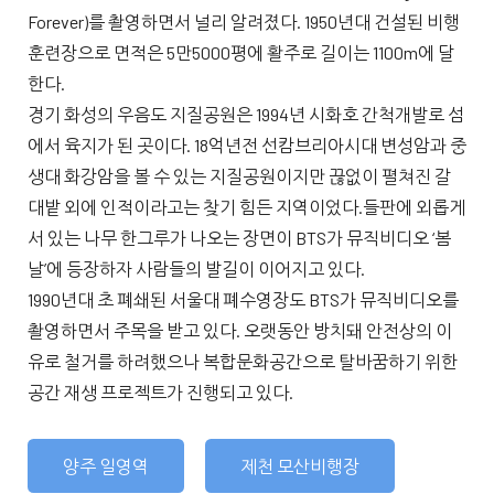
Forever)를 촬영하면서 널리 알려졌다. 1950년대 건설된 비행
훈련장으로 면적은 5만5000평에 활주로 길이는 1100m에 달
한다.
경기 화성의 우음도 지질공원은 1994년 시화호 간척개발로 섬
에서 육지가 된 곳이다. 18억년전 선캄브리아시대 변성암과 중
생대 화강암을 볼 수 있는 지질공원이지만 끊없이 펼쳐진 갈
대밭 외에 인적이라고는 찾기 힘든 지역이었다.들판에 외롭게
서 있는 나무 한그루가 나오는 장면이 BTS가 뮤직비디오 ‘봄
날’에 등장하자 사람들의 발길이 이어지고 있다.
1990년대 초 폐쇄된 서울대 폐수영장도 BTS가 뮤직비디오를
촬영하면서 주목을 받고 있다. 오랫동안 방치돼 안전상의 이
유로 철거를 하려했으나 복합문화공간으로 탈바꿈하기 위한
공간 재생 프로젝트가 진행되고 있다.
양주 일영역
제천 모산비행장