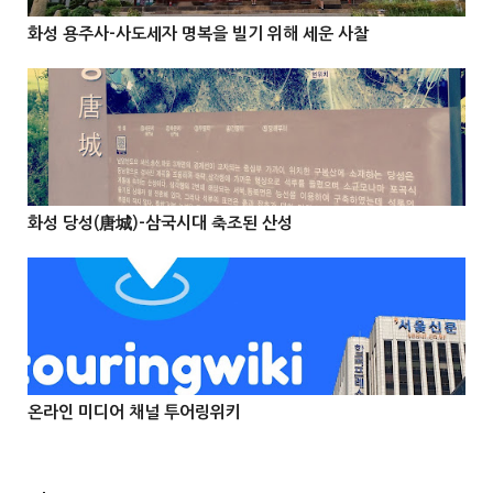
화성 용주사-사도세자 명복을 빌기 위해 세운 사찰



@Info
화성 당성(唐城)-삼국시대 축조된 산성



온라인 미디어 채널 투어링위키


