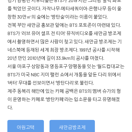
경기 양평면 서후리숲은 BTS가 ‘2019 시즌 그리팅’ 달력 화보
를 찍었던 곳이다. 자작나무·메타세쿼이아·은행나무 등이 울
창한 30만㎡의 숲에는 ‘방탄숲’이라는 이름이 붙었다.
전북 부안 새만금 홍보관 앞에는 BTS 포토존이 마련돼 있다.
BTS가 ‘러브 유어 셀프 전 티어’ 뮤직비디오를 새만금 방조제
에서 촬영하면서 많은 사람이 찾고 있다. 새만금 방조제는 기
네스북에 등재된 세계 최장 방조제다. 1991년 공사를 시작해
20년 만인 2010년에 길이 33.9km의 공사를 마쳤다.
서울 마포구 상암동과 영등포구 양평동을 잇는 ‘월드컵대교’는
BTS가 미국 NBC 지미 팰런 쇼에서 개통을 앞둔 다리 위에서
‘버터’ 무대를 선보이면서 ‘방탄다리’로 불린다.
제주 동복리 해안에 있는 카페 공백은 BTS의 멤버 슈가의 형
이 운영하는 카페로 ‘방탄카페’라는 입소문을 타고 유명해졌
다.
아원고택
새만금방조제