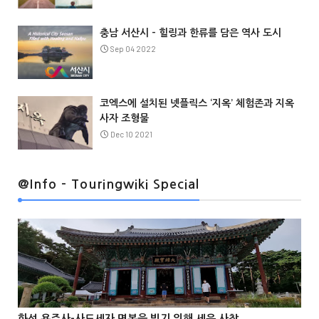
충남 서산시 – 힐링과 한류를 담은 역사 도시
Sep 04 2022
코엑스에 설치된 넷플릭스 ‘지옥’ 체험존과 지옥
사자 조형물
Dec 10 2021
@Info
@Info - Touringwiki Special
@Info
화성 용주사-사도세자 명복을 빌기 위해 세운 사찰