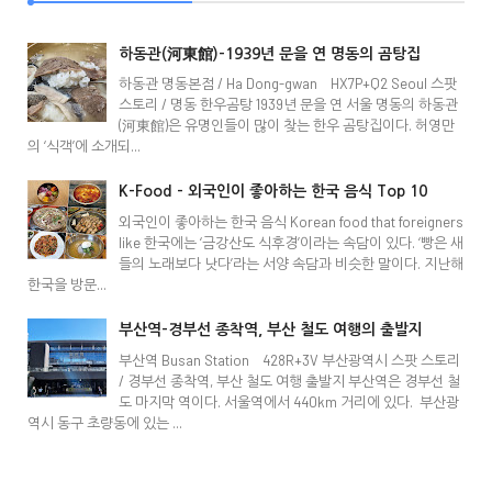
하동관(河東館)-1939년 문을 연 명동의 곰탕집
하동관 명동본점 / Ha Dong-gwan HX7P+Q2 Seoul 스팟
스토리 / 명동 한우곰탕 1939년 문을 연 서울 명동의 하동관
(河東館)은 유명인들이 많이 찾는 한우 곰탕집이다. 허영만
의 ‘식객’에 소개되...
K-Food - 외국인이 좋아하는 한국 음식 Top 10
외국인이 좋아하는 한국 음식 Korean food that foreigners
like 한국에는 ‘금강산도 식후경’이라는 속담이 있다. ‘빵은 새
들의 노래보다 낫다’라는 서양 속담과 비슷한 말이다. 지난해
한국을 방문...
부산역-경부선 종착역, 부산 철도 여행의 출발지
부산역 Busan Station 428R+3V 부산광역시 스팟 스토리
/ 경부선 종착역, 부산 철도 여행 출발지 부산역은 경부선 철
도 마지막 역이다. 서울역에서 440km 거리에 있다. 부산광
역시 동구 초량동에 있는 ...