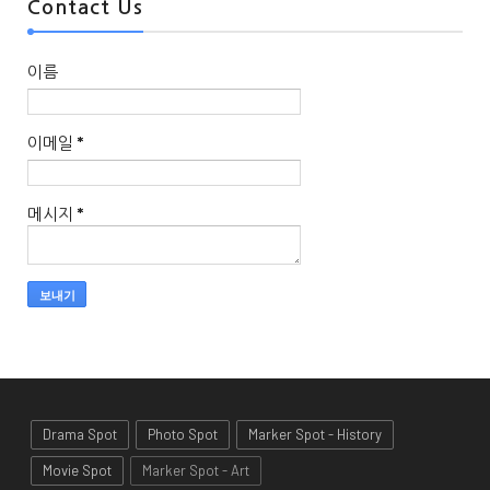
Contact Us
이름
이메일
*
메시지
*
Drama Spot
Photo Spot
Marker Spot - History
Movie Spot
Marker Spot - Art