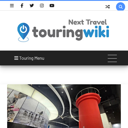

Taean Oil Damage Overcome Memorial Hall
Touring Menu