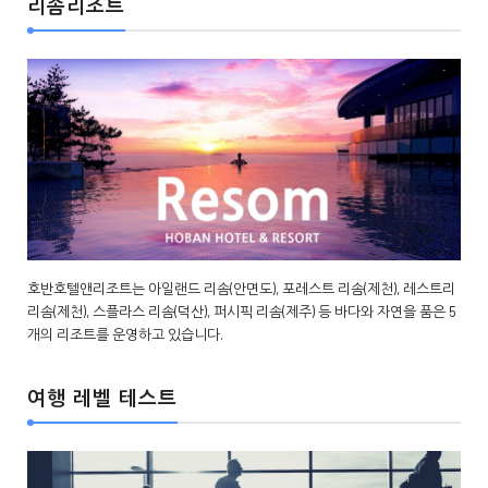
리솜리조트
호반호텔앤리조트는 아일랜드 리솜(안면도), 포레스트 리솜(제천), 레스트리
리솜(제천), 스플라스 리솜(덕산), 퍼시픽 리솜(제주) 등 바다와 자연을 품은 5
개의 리조트를 운영하고 있습니다.
여행 레벨 테스트