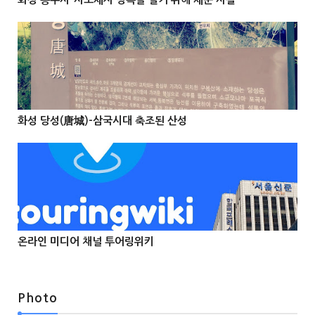



@Info
화성 당성(唐城)-삼국시대 축조된 산성



온라인 미디어 채널 투어링위키



Photo