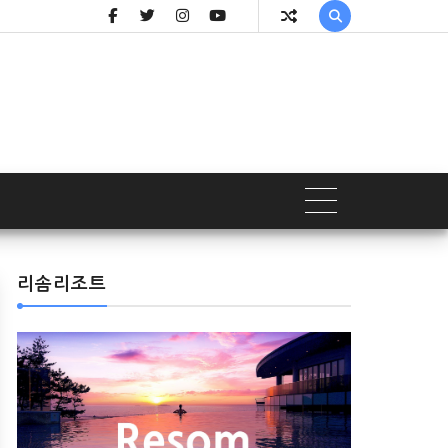

리솜리조트