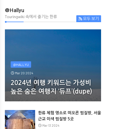
@Hallyu
Touringwiki 속에서 즐기는 한류


모두 보기






새로운 한류 여행 지도를 그리는 BTS…
충남 서산시 – 힐링과 한류를 담
주요 BTS 뮤직비디오 촬영지
도시
Oct 31 2022
Sep 04 2022
@HALLYU
Mar 20 2024
2024년 여행 키워드는 가성비
높은 숨은 여행지 ‘듀프’(dupe)
한류 체험 명소로 떠오른 찜질방, 서울
근교 이색 찜질방 5곳
Mar 13 2024