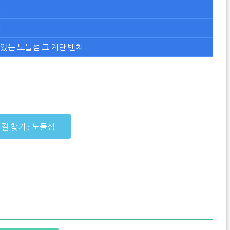
섬
섬
묻어있는 노들섬 그 계단 벤치
 길 찾기 : 노들섬