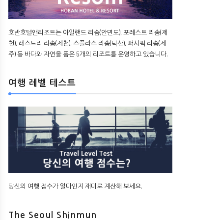
호반호텔앤리조트는 아일랜드 리솜(안면도), 포레스트 리솜(제
천), 레스트리 리솜(제천), 스플라스 리솜(덕산), 퍼시픽 리솜(제
주) 등 바다와 자연을 품은 5개의 리조트를 운영하고 있습니다.
여행 레벨 테스트
당신의 여행 점수가 얼마인지 재미로 계산해 보세요.
The Seoul Shinmun