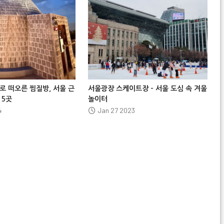






로 떠오른 찜질방, 서울 근
서울광장 스케이트장 – 서울 도심 속 겨울
 5곳
놀이터
4
Jan 27 2023