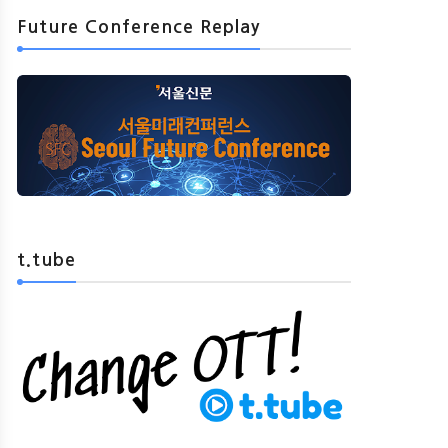
Future Conference Replay
@Hallyu
@Hallyu
t.tube