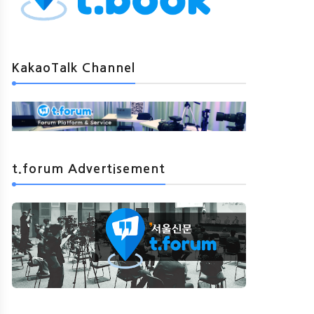
KakaoTalk Channel
t.forum Advertisement