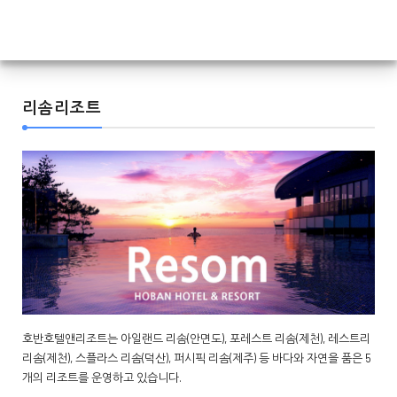
리솜리조트
호반호텔앤리조트는 아일랜드 리솜(안면도), 포레스트 리솜(제천), 레스트리
리솜(제천), 스플라스 리솜(덕산), 퍼시픽 리솜(제주) 등 바다와 자연을 품은 5
개의 리조트를 운영하고 있습니다.