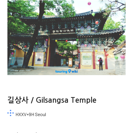
길상사 / Gilsangsa Temple
HXXV+9H Seoul