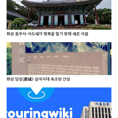
@Info
화성 용주사-사도세자 명복을 빌기 위해 세운 사찰



@Info
화성 당성(唐城)-삼국시대 축조된 산성


