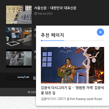
서울신문 - 대한민국 대표신문
Feb 04 2021
서울신문 채널 가이드
추천 페이지
Feb 04 2021
서울신문 비즈니스
Feb 04 2021
김광석 다시그리기 길 - '영원한 가객' 김광석
© 2021.
TouringWiki
All Rights Reserved.
을 담은 길
김광석 다시 그리기 길 Kim Kwang-seok Road