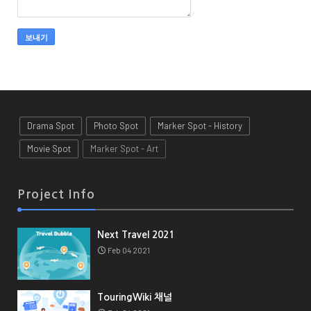
Drama Spot
Photo Spot
Marker Spot - History
Movie Spot
Marker Spot - Art
Project Info
Next Travel 2021
Feb 04 2021
TouringWiki 채널