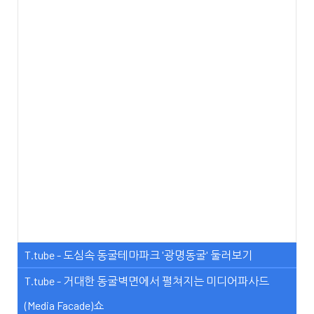
T.tube - 도심속 동굴테마파크 '광명동굴' 둘러보기
T.tube - 거대한 동굴벽면에서 펼쳐지는 미디어파사드
(Media Facade)쇼