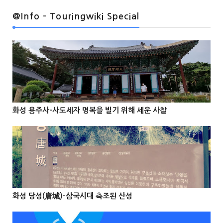
@Info - Touringwiki Special
@Info
화성 용주사-사도세자 명복을 빌기 위해 세운 사찰



@Info
화성 당성(唐城)-삼국시대 축조된 산성


