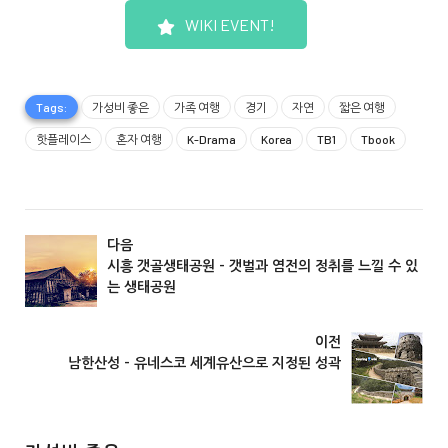
WIKI EVENT!
Tags:
가성비 좋은
가족 여행
경기
자연
짧은 여행
핫플레이스
혼자 여행
K-Drama
Korea
TB1
Tbook
다음
시흥 갯골생태공원 - 갯벌과 염전의 정취를 느낄 수 있
는 생태공원
경기
이전
남한산성 - 유네스코 세계유산으로 지정된 성곽