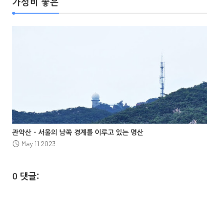
가성비 좋은




관악산 – 서울의 남쪽 경계를 이루고 있는 명산
May 11 2023
0 댓글: