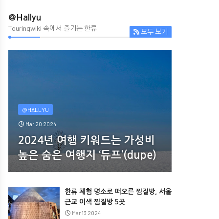


@Hallyu
Touringwiki 속에서 즐기는 한류
모두 보기






월화원…‘달의 연인 보보경심 려’ 촬영한
남양주 궁집…영조의 막내딸 화길
중국식 정원
주지
Mar 15 2022
Mar 12 2022
@HALLYU
Mar 20 2024
2024년 여행 키워드는 가성비
높은 숨은 여행지 ‘듀프’(dupe)
한류 체험 명소로 떠오른 찜질방, 서울
근교 이색 찜질방 5곳
Mar 13 2024