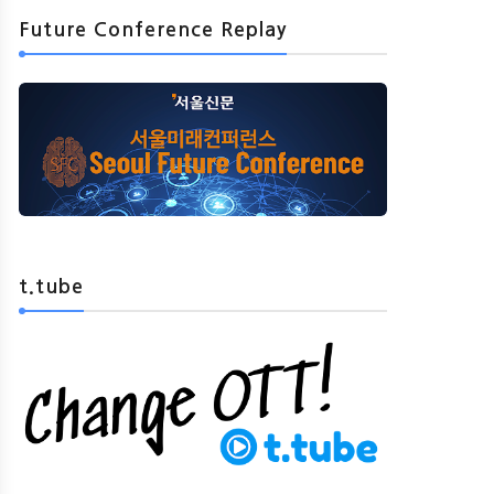
Future Conference Replay
경기
경기
t.tube