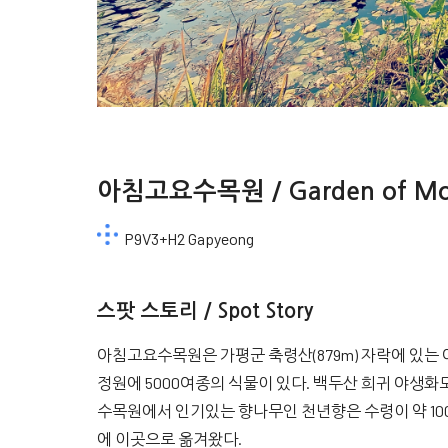
아침고요수목원 / Garden of Mor
P9V3+H2 Gapyeong
스팟 스토리 / Spot Story
아침고요수목원은 가평군 축령산(879m) 자락에 있는 
정원에 5000여종의 식물이 있다. 백두산 희귀 야생화도 
수목원에서 인기있는 향나무인 천년향은 수령이 약 100
에 이곳으로 옮겨왔다.