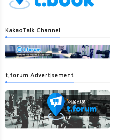
KakaoTalk Channel
t.forum Advertisement