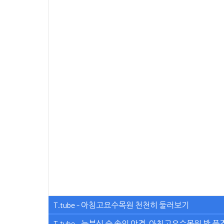
T.tube - 아침고요수목원 천천히 둘러보기
T.tube - 눈부신 숲 속의 야경, 아침고요수목원 밤 풍