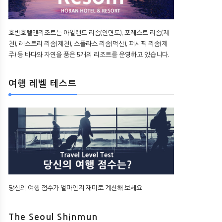
호반호텔앤리조트는 아일랜드 리솜(안면도), 포레스트 리솜(제
천), 레스트리 리솜(제천), 스플라스 리솜(덕산), 퍼시픽 리솜(제
주) 등 바다와 자연을 품은 5개의 리조트를 운영하고 있습니다.
여행 레벨 테스트
당신의 여행 점수가 얼마인지 재미로 계산해 보세요.
The Seoul Shinmun