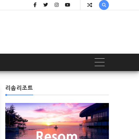

리솜리조트