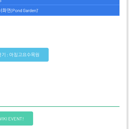
연(Pond Garden)'
찾기 : 아침고요수목원
WIKI EVENT!