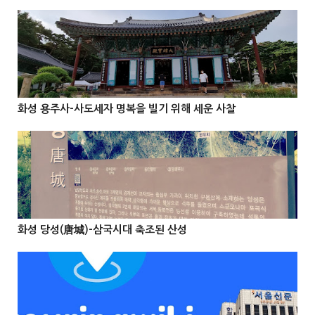
@Info
화성 용주사-사도세자 명복을 빌기 위해 세운 사찰



@Info
화성 당성(唐城)-삼국시대 축조된 산성


