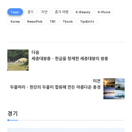
Tags:
경기
자연
혼자 여행
K-Beauty
K-Movie
Korea
NewsPick
TB1
Tbook
Tip&Info
다음
세종대왕릉 - 한글을 창제한 세종대왕의 왕릉
경기
이전
두물머리 - 한강의 두물이 합류해 만든 아름다운 풍경
경기