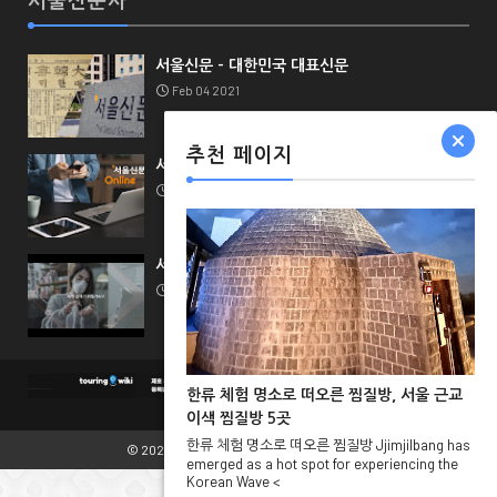
서울신문사
서울신문 - 대한민국 대표신문
Feb 04 2021
추천 페이지
서울신문 채널 가이드
Feb 04 2021
서울신문 비즈니스
Feb 04 2021
한류 체험 명소로 떠오른 찜질방, 서울 근교
이색 찜질방 5곳
한류 체험 명소로 떠오른 찜질방 Jjimjilbang has
© 2021.
TouringWiki
All Rights Reserved.
emerged as a hot spot for experiencing the
Korean Wave <