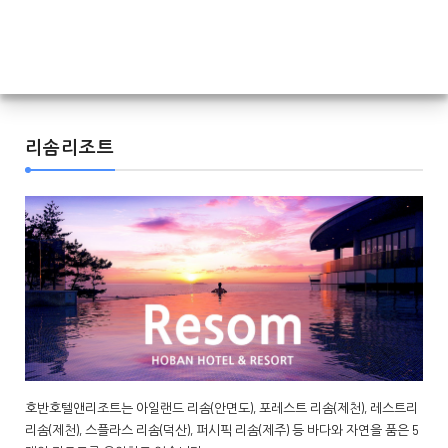
리솜리조트
호반호텔앤리조트는 아일랜드 리솜(안면도), 포레스트 리솜(제천), 레스트리
리솜(제천), 스플라스 리솜(덕산), 퍼시픽 리솜(제주) 등 바다와 자연을 품은 5