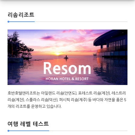
리솜리조트
호반호텔앤리조트는 아일랜드 리솜(안면도), 포레스트 리솜(제천), 레스트리
리솜(제천), 스플라스 리솜(덕산), 퍼시픽 리솜(제주) 등 바다와 자연을 품은 5
개의 리조트를 운영하고 있습니다.
여행 레벨 테스트