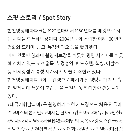
스팟 스토리 / Spot Story
합천영상테마파크는 1920년대에서 1980년대를 배경으로 하
는 시대물 오픈세트장이다. 2004년도에 건립한 이래 190편의
영화와 드라마, 광고, 뮤직비디오 등을 촬영했다.
메인 건물인 청와대 촬영세트장을 비롯해 평양 시가지를 비롯
해 전차가 있는 조선총독부, 경성역, 반도호텔, 책방, 이발소
등 일제강점기 경성 시가지의 모습이 재현돼 있다.
합천영상테마파크에는 전쟁으로 폐허가 된 평양시가지 모습
과 일제시대 서울의 모습 등을 복원해 놓은 다양한 건물들이
있다.
<태극기휘날리며>를 촬영하기 위한 세트장으로 처음 만들어
져 <미스터선샤인> <택시운전사> <강철비> <화유기> <암살>
<써니> <각시탈> <서울1945> <에덴의 동쪽> <경성스캔들> <
비밀의숲> <인천상륙작전> <해어화> <밀정> <박열> <대장김