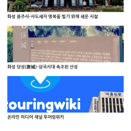
화성 용주사-사도세자 명복을 빌기 위해 세운 사찰



@Info
화성 당성(唐城)-삼국시대 축조된 산성



온라인 미디어 채널 투어링위키


