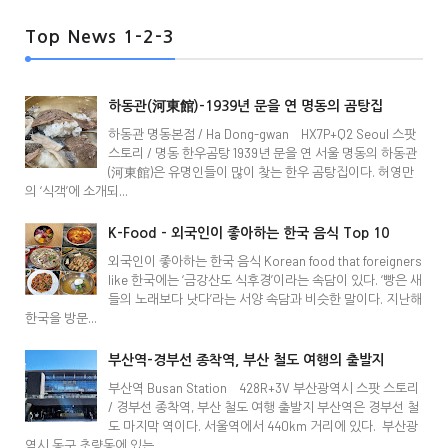
Top News 1-2-3
하동관(河東館)-1939년 문을 연 명동의 곰탕집
하동관 명동본점 / Ha Dong-gwan HX7P+Q2 Seoul 스팟
스토리 / 명동 한우곰탕 1939년 문을 연 서울 명동의 하동관
(河東館)은 유명인들이 많이 찾는 한우 곰탕집이다. 허영만
의 ‘식객’에 소개되...
K-Food - 외국인이 좋아하는 한국 음식 Top 10
외국인이 좋아하는 한국 음식 Korean food that foreigners
like 한국에는 ‘금강산도 식후경’이라는 속담이 있다. ‘빵은 새
들의 노래보다 낫다’라는 서양 속담과 비슷한 말이다. 지난해
한국을 방문...
부산역-경부선 종착역, 부산 철도 여행의 출발지
부산역 Busan Station 428R+3V 부산광역시 스팟 스토리
/ 경부선 종착역, 부산 철도 여행 출발지 부산역은 경부선 철
도 마지막 역이다. 서울역에서 440km 거리에 있다. 부산광
역시 동구 초량동에 있는 ...