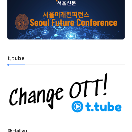
t.tube
@Hallyu