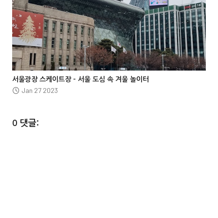




서울광장 스케이트장 – 서울 도심 속 겨울 놀이터
Jan 27 2023
0 댓글: