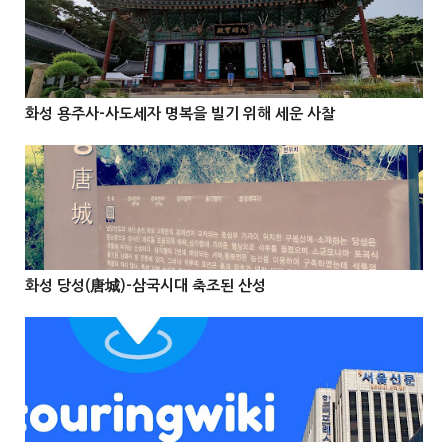
@Info
화성 용주사-사도세자 명복을 빌기 위해 세운 사찰



@Info
화성 당성(唐城)-삼국시대 축조된 산성


