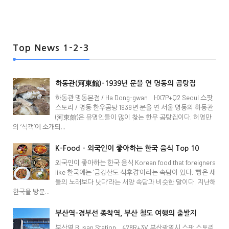
Top News 1-2-3
하동관(河東館)-1939년 문을 연 명동의 곰탕집
하동관 명동본점 / Ha Dong-gwan HX7P+Q2 Seoul 스팟
스토리 / 명동 한우곰탕 1939년 문을 연 서울 명동의 하동관
(河東館)은 유명인들이 많이 찾는 한우 곰탕집이다. 허영만
의 ‘식객’에 소개되...
K-Food - 외국인이 좋아하는 한국 음식 Top 10
외국인이 좋아하는 한국 음식 Korean food that foreigners
like 한국에는 ‘금강산도 식후경’이라는 속담이 있다. ‘빵은 새
들의 노래보다 낫다’라는 서양 속담과 비슷한 말이다. 지난해
한국을 방문...
부산역-경부선 종착역, 부산 철도 여행의 출발지
부산역 Busan Station 428R+3V 부산광역시 스팟 스토리