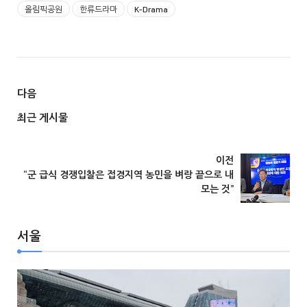
올림픽공원
한류드라마
K-Drama
다음
최근 게시물
서울
이전
“군 급식 경쟁입찰은 접경지역 농민을 벼랑 끝으로 내
모는 것”
서울