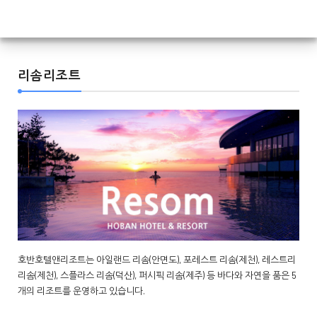
리솜리조트
호반호텔앤리조트는 아일랜드 리솜(안면도), 포레스트 리솜(제천), 레스트리
리솜(제천), 스플라스 리솜(덕산), 퍼시픽 리솜(제주) 등 바다와 자연을 품은 5
개의 리조트를 운영하고 있습니다.