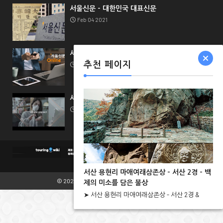
서울신문 - 대한민국 대표신문
Feb 04 2021
서울신문 채널 가이드
추천 페이지
Feb 04 2021
서울신문 비즈니스
Feb 04 2021
서산 용현리 마애여래삼존상 - 서산 2경 - 백
© 2021.
TouringWiki
All Rights Reserved.
제의 미소를 담은 불상
➤ 서산 용현리 마애여래삼존상 - 서산 2경 &