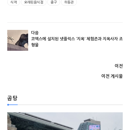
식객
오래된음식점
중구
하동관
다음
코엑스에 설치된 넷플릭스 ‘지옥’ 체험존과 지옥사자 조
형물
서울
이전
이전 게시물
곰탕