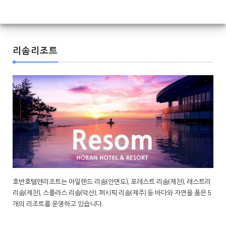
리솜리조트
호반호텔앤리조트는 아일랜드 리솜(안면도), 포레스트 리솜(제천), 레스트리
리솜(제천), 스플라스 리솜(덕산), 퍼시픽 리솜(제주) 등 바다와 자연을 품은 5
개의 리조트를 운영하고 있습니다.