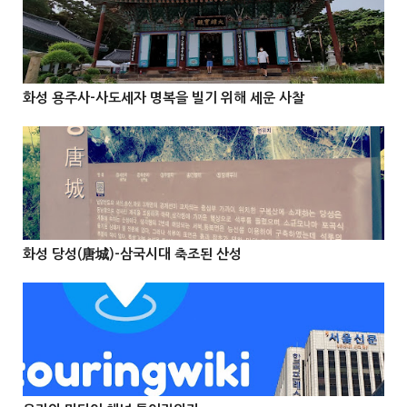
@Info
화성 용주사-사도세자 명복을 빌기 위해 세운 사찰



@Info
화성 당성(唐城)-삼국시대 축조된 산성


