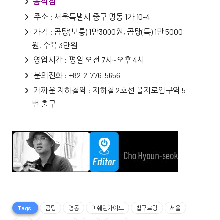
음식점
주소 : 서울특별시 중구 명동 1가 10-4
가격 : 곰탕(보통) 1만3000원, 곰탕(특) 1만 5000
원, 수육 3만원
영업시간 : 평일 오전 7시~오후 4시
문의전화 : +82-2-776-5656
가까운 지하철역 : 지하철 2호선 을지로입구역 5
번 출구
Tags:
곰탕
명동
미쉐린가이드
빕구르망
서울