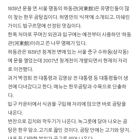
1939년 문을 연 서울 명동의 하동관(河東館)은 유명인들이 많
이 찾는 한우 곰탕집이다. 허영만의 ‘식객’에 소개되고, 미쉐린
가이드 빕구르망에 선정된 맛집이다.
한옥 처마로 꾸며진 외관과 입구에는 예전부터 사용하던 ‘하동
관’(河東館)이라고 쓴 나무 명패가 있다.
하동관은 1939년 청계천 변에 있는 서울 중구 수하동(삼각동)
에 문을 열었는데 2007년 청계천이 개발되면서 현재의 자리
로 이전했다.
과거 박정희 전 대통령과 김영삼 전 대통령 등 대통령들이 생
전에 다녀갔다고 한다. 메뉴는 한우곰탕과 수육으로 단출하
다.
입구 카운터에서 식권을 구입해 자리에 앉으면 바로 곰탕을
내온다.
반찬으로 김치와 깍두기가 나온다. 녹그릇에 담아 나오는 곰
탕은 한우 암소 고기로 끓인 것이다. 곰탕 안에는 고기와 양지,
내포 등 다양한 부위가 골고루 섞어 나온다.