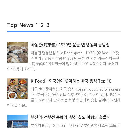
Top News 1-2-3
하동관(河東館)-1939년 문을 연 명동의 곰탕집
하동관 명동본점 / Ha Dong-gwan HX7P+Q2 Seoul 스팟
스토리 / 명동 한우곰탕 1939년 문을 연 서울 명동의 하동관
(河東館)은 유명인들이 많이 찾는 한우 곰탕집이다. 허영만
의 ‘식객’에 소개되...
K-Food - 외국인이 좋아하는 한국 음식 Top 10
외국인이 좋아하는 한국 음식 Korean food that foreigners
like 한국에는 ‘금강산도 식후경’이라는 속담이 있다. ‘빵은 새
들의 노래보다 낫다’라는 서양 속담과 비슷한 말이다. 지난해
한국을 방문...
부산역-경부선 종착역, 부산 철도 여행의 출발지
부산역 Busan Station 428R+3V 부산광역시 스팟 스토리