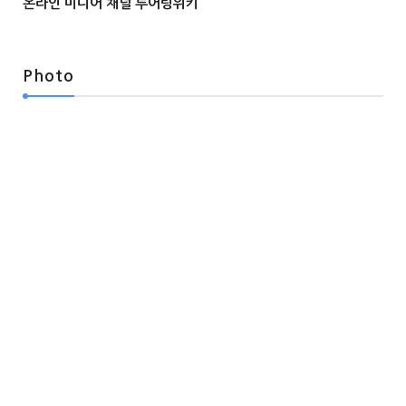
온라인 미디어 채널 투어링위키



Photo