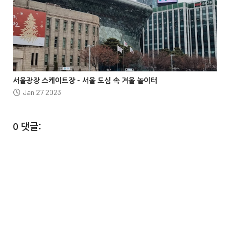




서울광장 스케이트장 – 서울 도심 속 겨울 놀이터
Jan 27 2023
0 댓글: