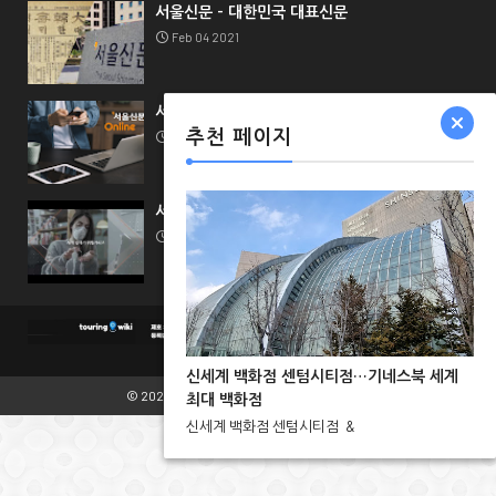
서울신문 - 대한민국 대표신문
Feb 04 2021
서울신문 채널 가이드
추천 페이지
Feb 04 2021
서울신문 비즈니스
Feb 04 2021
신세계 백화점 센텀시티점…기네스북 세계
© 2021.
TouringWiki
All Rights Reserved.
최대 백화점
신세계 백화점 센텀시티점
&