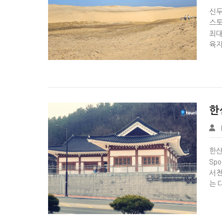
신두리
스토
최대
육지로


한
Tbook
한산모
Sp
서천
는 