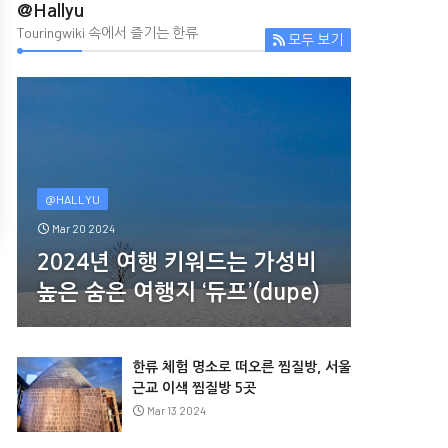
@Hallyu
Touringwiki 속에서 즐기는 한류
모두 보기
@HALLYU
Mar 20 2024
2024년 여행 키워드는 가성비
높은 숨은 여행지 ‘듀프’(dupe)
한류 체험 명소로 떠오른 찜질방, 서울
근교 이색 찜질방 5곳
Mar 13 2024