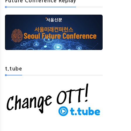
Future Conference Replay
t.tube