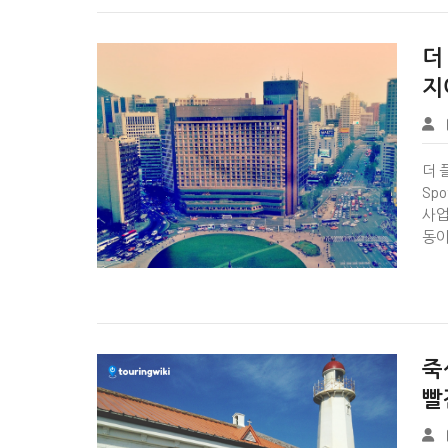
더
지
Tbook
더 플
Sp
사업
동이


죽
빨