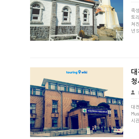
Tbook
죽성성
토리
쳐진
년 S


대
청
Tbook
대전근
Mu
시관