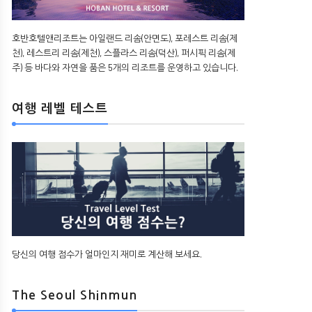
호반호텔앤리조트는 아일랜드 리솜(안면도), 포레스트 리솜(제
천), 레스트리 리솜(제천), 스플라스 리솜(덕산), 퍼시픽 리솜(제
주) 등 바다와 자연을 품은 5개의 리조트를 운영하고 있습니다.
여행 레벨 테스트
당신의 여행 점수가 얼마인지 재미로 계산해 보세요.
The Seoul Shinmun