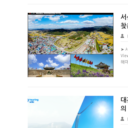


서
찾
Tbook
➤ 
Vie
해미


대
의