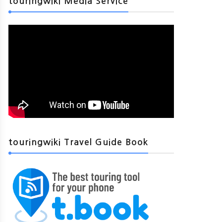
touringwiki Media Service
touringwiki Travel Guide Book