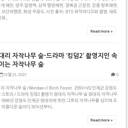
개 해안, 양주 일영역, 삼척 맹방해변, 경복궁 근정전, 강릉 향호해변,
 모산비행장, 화성 우음도. 사진 출처: BTS 뮤직비디오와 앨범. 새로
류...
Read more »
대리 자작나무 숲-드라마 ‘킹덤2’ 촬영지인 속
이는 자작나무 숲
12월 21, 2021
0

리 자작나무 숲 /Wondae-ri Birch Forest 255V+VQ 인제군 강원도
 스토리 / 드라마 킹덤2 촬영지 원대리 자작나무 숲 원대리 자작나무
 1996년 강원도 인제군 원대리에 70만 그루의 자작나무를 심으며 조
 아름다운 숲이다.1974년부터...
Read more »