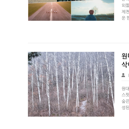
외돌
제천
운 한


원
삭
InsightPick
원대
스팟
숲은
성된

