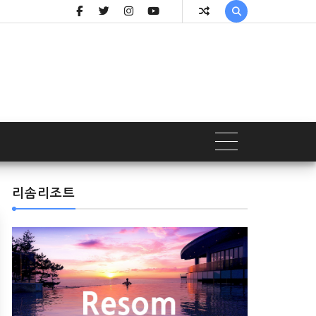

리솜리조트