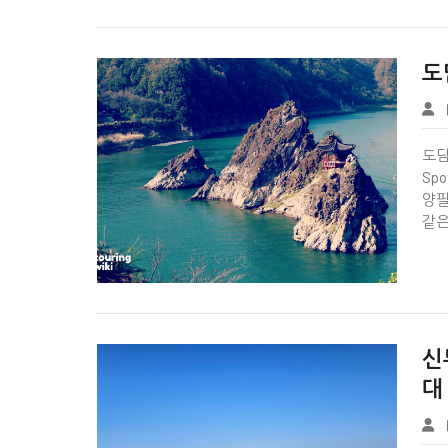


도
Tbook
도담삼
Sp
양팔
같은


신
대
Tbook