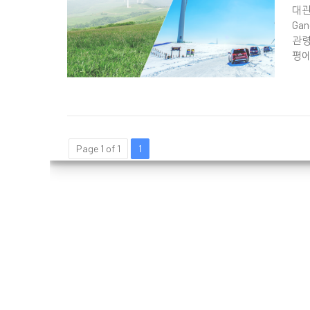
대관령
Ga
관령
평에


Page 1 of 1
1