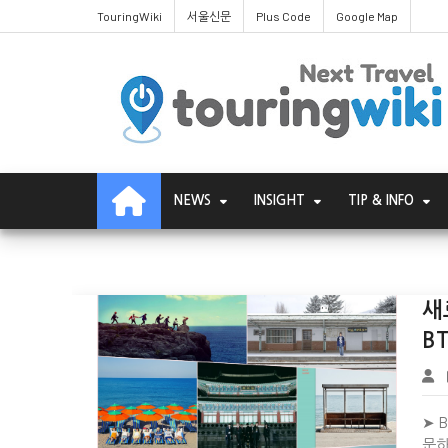
TouringWiki
서울신문
Plus Code
Google Map
ReviewPick
NEWS
INSIGHT
TIP & INFO
새
B
InsightPick
➤ 
문하