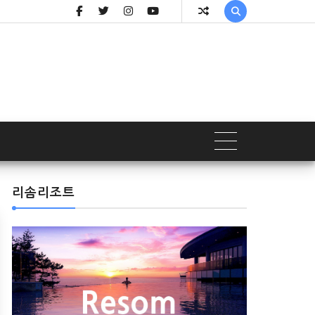

리솜리조트