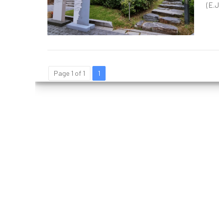
(E.J.


Page 1 of 1
1