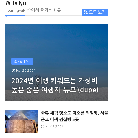
@Hallyu
Touringwiki 속에서 즐기는 한류
모두 보기
@HALLYU
Mar 20 2024
2024년 여행 키워드는 가성비
높은 숨은 여행지 ‘듀프’(dupe)
한류 체험 명소로 떠오른 찜질방, 서울
근교 이색 찜질방 5곳
Mar 13 2024