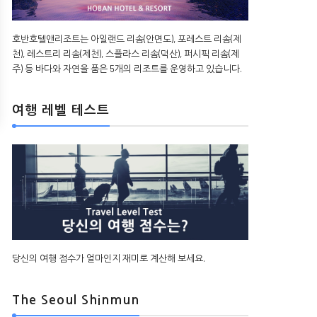
호반호텔앤리조트는 아일랜드 리솜(안면도), 포레스트 리솜(제
천), 레스트리 리솜(제천), 스플라스 리솜(덕산), 퍼시픽 리솜(제
주) 등 바다와 자연을 품은 5개의 리조트를 운영하고 있습니다.
여행 레벨 테스트
당신의 여행 점수가 얼마인지 재미로 계산해 보세요.
The Seoul Shinmun