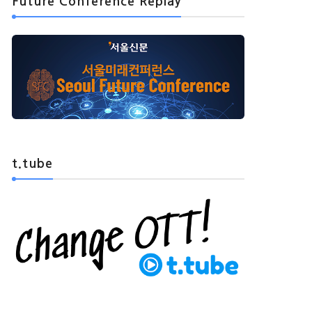
Future Conference Replay
t.tube