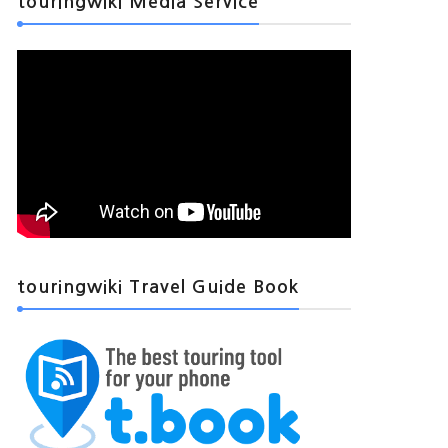
touringwiki Media Service
touringwiki Travel Guide Book