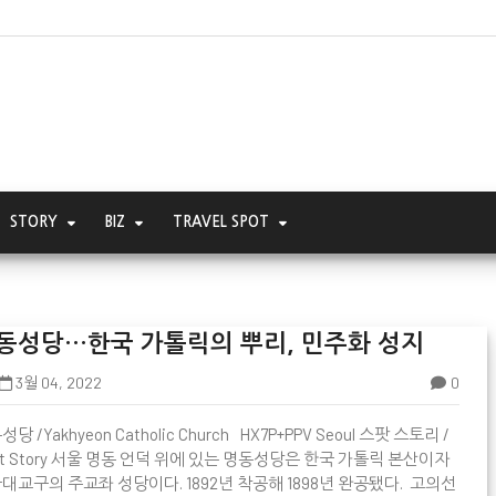
STORY
BIZ
TRAVEL SPOT
동성당…한국 가톨릭의 뿌리, 민주화 성지
3월 04, 2022
0
당 /Yakhyeon Catholic Church HX7P+PPV Seoul 스팟 스토리 /

ot Story 서울 명동 언덕 위에 있는 명동성당은 한국 가톨릭 본산이자
대교구의 주교좌 성당이다. 1892년 착공해 1898년 완공됐다. 고의선