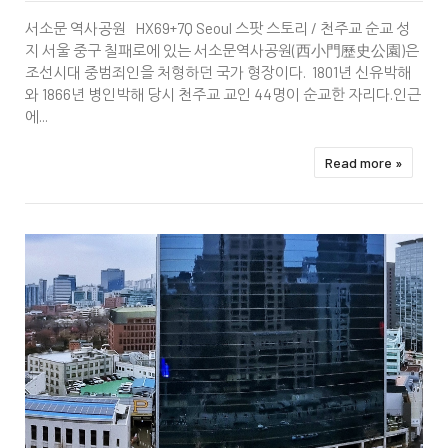
코리아나호텔
서소문 역사공원 HX69+7Q Seoul 스팟 스토리 / 천주교 순교 성
지 서울 중구 칠패로에 있는 서소문역사공원(西小門歷史公園)은
조선시대 중범죄인을 처형하던 국가 형장이다. 1801년 신유박해
와 1866년 병인박해 당시 천주교 교인 44명이 순교한 자리다.인근
에...
Read more »