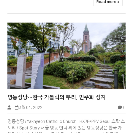
Read more »


명동성당…한국 가톨릭의 뿌리, 민주화 성지
3월 04, 2022
0
천주교순교지
명동성당 /Yakhyeon Catholic Church HX7P+PPV Seoul 스팟 스
토리 / Spot Story 서울 명동 언덕 위에 있는 명동성당은 한국 가