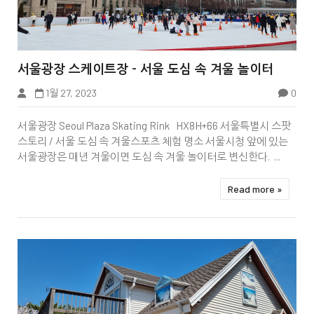


서울광장 스케이트장 – 서울 도심 속 겨울 놀이터
하나개해수욕장
1월 27, 2023
0
서울광장 Seoul Plaza Skating Rink HX8H+66 서울특별시 스팟
스토리 / 서울 도심 속 겨울스포츠 체험 명소 서울시청 앞에 있는
서울광장은 매년 겨울이면 도심 속 겨울 놀이터로 변신한다. ...
Read more »