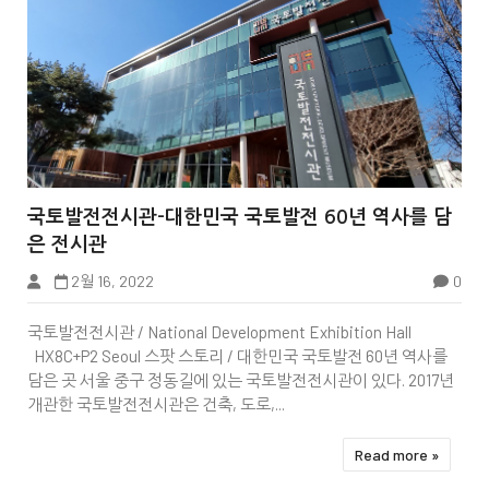


국토발전전시관-대한민국 국토발전 60년 역사를 담
은 전시관
2월 16, 2022
0
중구
국토발전전시관 / National Development Exhibition Hall
HX8C+P2 Seoul 스팟 스토리 / 대한민국 국토발전 60년 역사를
담은 곳 서울 중구 정동길에 있는 국토발전전시관이 있다. 2017년
개관한 국토발전전시관은 건축, 도로,...
Read more »