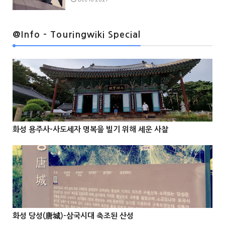
@Info
@Info - Touringwiki Special
@Info
화성 용주사-사도세자 명복을 빌기 위해 세운 사찰



@Info
화성 당성(唐城)-삼국시대 축조된 산성


