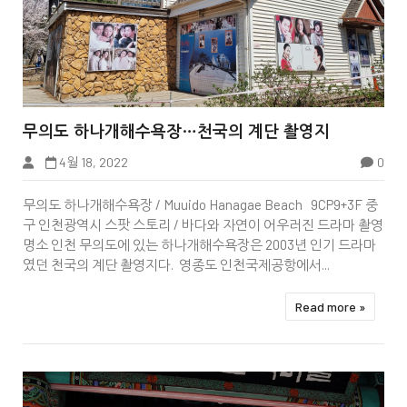


무의도 하나개해수욕장…천국의 계단 촬영지
4월 18, 2022
0
핫플레이스
무의도 하나개해수욕장 / Muuido Hanagae Beach 9CP9+3F 중
구 인천광역시 스팟 스토리 / 바다와 자연이 어우러진 드라마 촬영
명소 인천 무의도에 있는 하나개해수욕장은 2003년 인기 드라마
였던 천국의 계단 촬영지다. 영종도 인천국제공항에서...
Read more »