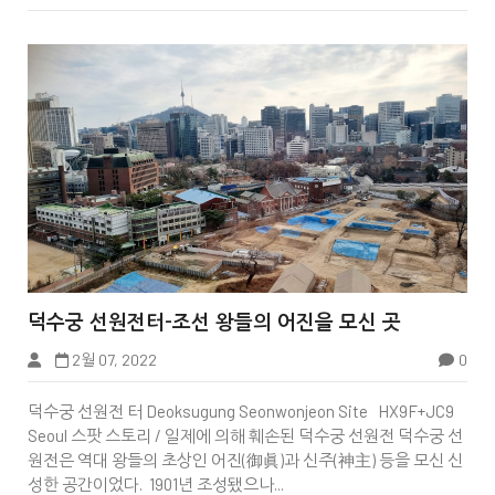


덕수궁 선원전터-조선 왕들의 어진을 모신 곳
2월 07, 2022
0
중구
덕수궁 선원전 터 Deoksugung Seonwonjeon Site HX9F+JC9
Seoul 스팟 스토리 / 일제에 의해 훼손된 덕수궁 선원전 덕수궁 선
원전은 역대 왕들의 초상인 어진(御眞)과 신주(神主) 등을 모신 신
성한 공간이었다. 1901년 조성됐으나...