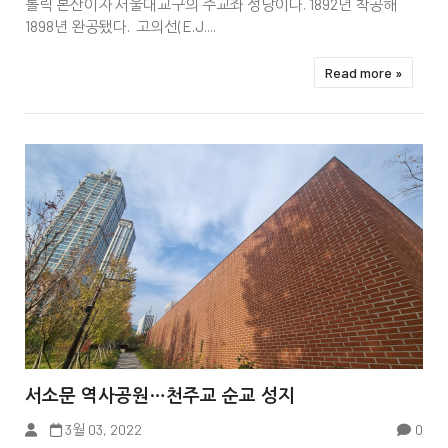
톨릭 본산이자 서울대교구의 주교좌 성당이다. 1892년 착공해
1898년 완공됐다. 고의선(E.J....
Read more »


서소문 역사공원…천주교 순교 성지
3월 03, 2022
0