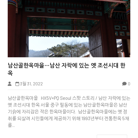


남산골한옥마을…남산 자락에 있는 옛 조선시대 한
옥
3월 31, 2022
0
중구
남산골한옥마을 HX5V+PQ Seoul 스팟 스토리 / 남산 자락에 있는
옛 조선시대 한옥 서울 중구 필동에 있는 남산골한옥마을은 남산
기슭에 자리잡은 작은 한옥마을이다. 남산골한옥마을에는 옛 정
취를 되살려 시민들에게 제공하기 위해 1993년부터 전통한옥 5채
를...