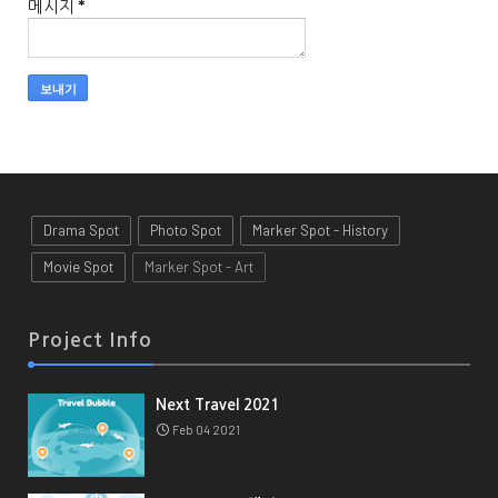
메시지
*
Drama Spot
Photo Spot
Marker Spot - History
Movie Spot
Marker Spot - Art
Project Info
Next Travel 2021
Feb 04 2021