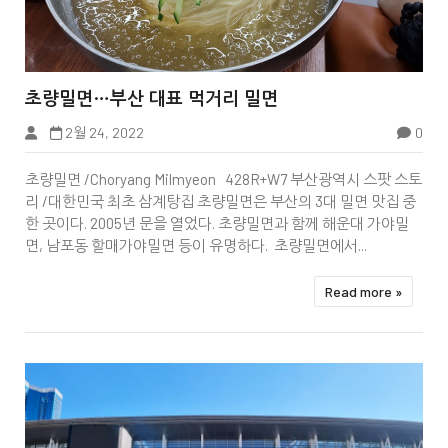


초량밀면…부산 대표 먹거리 밀면
2월 24, 2022
0
부산항국제여객터미널
초량밀면 /Choryang Milmyeon 428R+W7 부산광역시 스팟 스토
리 /대한민국 최초 삼계탕집 초량밀면은 부산의 3대 밀면 맛집 중
한 곳이다. 2005년 문을 열었다. 초량밀면과 함께 해운대 가야밀
면, 남포동 할매가야밀면 등이 유명하다. 초량밀면에서...
Read more »