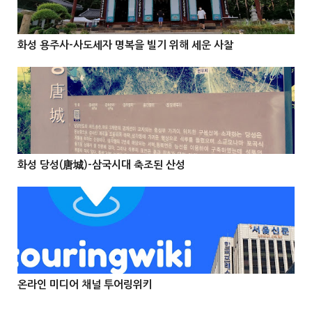
화성 용주사-사도세자 명복을 빌기 위해 세운 사찰



@Info
화성 당성(唐城)-삼국시대 축조된 산성



온라인 미디어 채널 투어링위키


