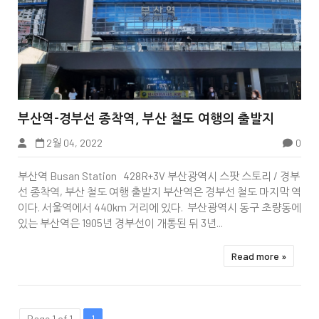


부산역-경부선 종착역, 부산 철도 여행의 출발지
2월 04, 2022
0
부산역 Busan Station 428R+3V 부산광역시 스팟 스토리 / 경부
선 종착역, 부산 철도 여행 출발지 부산역은 경부선 철도 마지막 역
이다. 서울역에서 440km 거리에 있다. 부산광역시 동구 초량동에
있는 부산역은 1905년 경부선이 개통된 뒤 3년...
Read more »
Page 1 of 1
1