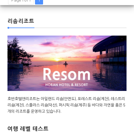
리솜리조트
호반호텔앤리조트는 아일랜드 리솜(안면도), 포레스트 리솜(제천), 레스트리
리솜(제천), 스플라스 리솜(덕산), 퍼시픽 리솜(제주) 등 바다와 자연을 품은 5
개의 리조트를 운영하고 있습니다.
여행 레벨 테스트