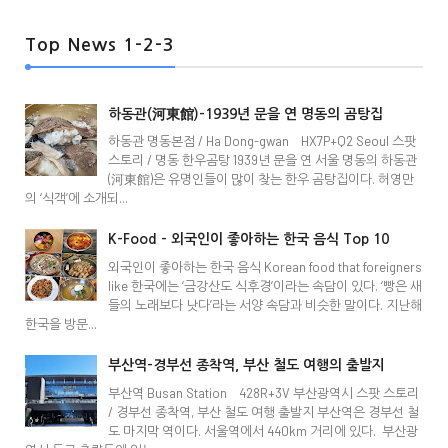
Top News 1-2-3
하동관(河東館)-1939년 문을 연 명동의 곰탕집
하동관 명동본점 / Ha Dong-gwan HX7P+Q2 Seoul 스팟
스토리 / 명동 한우곰탕 1939년 문을 연 서울 명동의 하동관
(河東館)은 유명인들이 많이 찾는 한우 곰탕집이다. 허영만
의 ‘식객’에 소개되...
K-Food - 외국인이 좋아하는 한국 음식 Top 10
외국인이 좋아하는 한국 음식 Korean food that foreigners
like 한국에는 ‘금강산도 식후경’이라는 속담이 있다. ‘빵은 새
들의 노래보다 낫다’라는 서양 속담과 비슷한 말이다. 지난해
한국을 방문...
부산역-경부선 종착역, 부산 철도 여행의 출발지
부산역 Busan Station 428R+3V 부산광역시 스팟 스토리
/ 경부선 종착역, 부산 철도 여행 출발지 부산역은 경부선 철
도 마지막 역이다. 서울역에서 440km 거리에 있다. 부산광