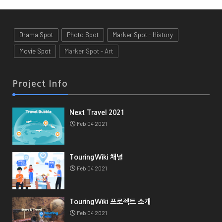
Drama Spot
Photo Spot
Marker Spot - History
Movie Spot
Marker Spot - Art
Project Info
Next Travel 2021
Feb 04 2021
TouringWiki 채널
Feb 04 2021
TouringWiki 프로젝트 소개
Feb 04 2021