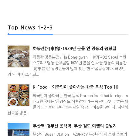
Top News 1-2-3
하동관(河東館)-1939년 문을 연 명동의 곰탕집
하동관 명동본점 / Ha Dong-gwan HX7P+Q2 Seoul 스팟
스토리 / 명동 한우곰탕 1939년 문을 연 서울 명동의 하동관
(河東館)은 유명인들이 많이 찾는 한우 곰탕집이다. 허영만
의 ‘식객’에 소개되...
K-Food - 외국인이 좋아하는 한국 음식 Top 10
외국인이 좋아하는 한국 음식 Korean food that foreigners
like 한국에는 ‘금강산도 식후경’이라는 속담이 있다. ‘빵은 새
들의 노래보다 낫다’라는 서양 속담과 비슷한 말이다. 지난해
한국을 방문...
부산역-경부선 종착역, 부산 철도 여행의 출발지
부산역 Busan Station 428R+3V 부산광역시 스팟 스토리