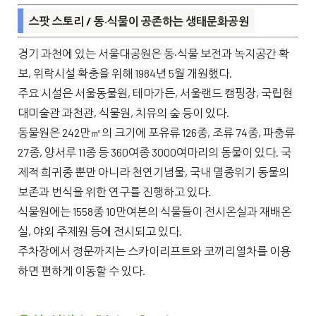
스팟 스토리 / 동·식물이 공존하는 생태문화공원
경기 과천에 있는 서울대공원은 동·식물 보전과 녹지공간 확
보, 위락시설 확충을 위해 1984년 5월 개원했다.
주요 시설은 서울동물원, 테마가든, 서울랜드 캠핑장, 국립현
대미술관 과천관, 식물원, 치유의 숲 등이 있다.
동물원은 242만㎡의 크기에 포유류 126종, 조류 74종, 파충류
27종, 양서루 11종 등 360여종 3000여마리의 동물이 있다. 국
제적 희귀종 뿐만 아니라 천연기념물, 국내 멸종위기 동물의
보존과 번식을 위한 연구를 진행하고 있다.
식물원에는 1558종 10만여본의 식물들이 전시온실과 재배온
실, 야외 주제원 등에 전시되고 있다.
주차장에서 정문까지는 스카이리프트와 코끼리열차를 이용
하면 편하게 이동할 수 있다.