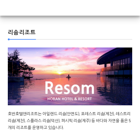
리솜리조트
호반호텔앤리조트는 아일랜드 리솜(안면도), 포레스트 리솜(제천), 레스트리
리솜(제천), 스플라스 리솜(덕산), 퍼시픽 리솜(제주) 등 바다와 자연을 품은 5
개의 리조트를 운영하고 있습니다.