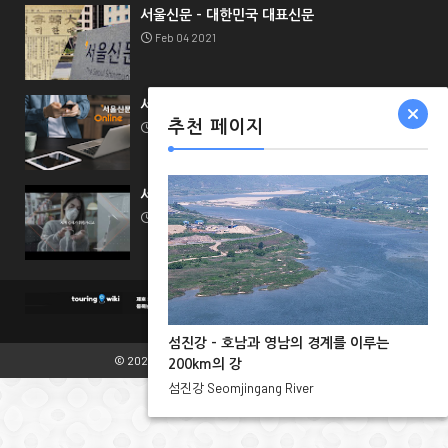
서울신문 - 대한민국 대표신문
Feb 04 2021
서울신문 채널 가이드
추천 페이지
Feb 04 2021
서울신문 비즈니스
Feb 04 2021
섬진강 – 호남과 영남의 경계를 이루는
© 2021.
TouringWiki
All Rights Reserved.
200km의 강
섬진강 Seomjingang River