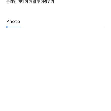
온라인 미디어 채널 투어링위키



Photo