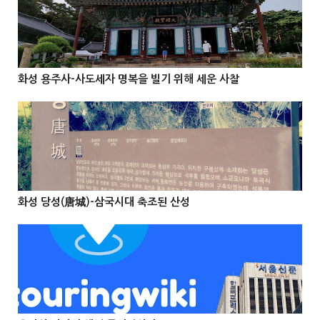
@Info
화성 용주사-사도세자 명복을 빌기 위해 세운 사찰



@Info
화성 당성(唐城)-삼국시대 축조된 산성


