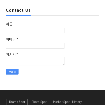
Contact Us
이름
이메일
*
메시지
*
Drama Spot
Photo Spot
Marker Spot - History