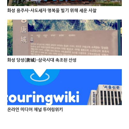
화성 용주사-사도세자 명복을 빌기 위해 세운 사찰



@Info
화성 당성(唐城)-삼국시대 축조된 산성



온라인 미디어 채널 투어링위키


