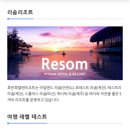
리솜리조트
호반호텔앤리조트는 아일랜드 리솜(안면도), 포레스트 리솜(제천), 레스트리
리솜(제천), 스플라스 리솜(덕산), 퍼시픽 리솜(제주) 등 바다와 자연을 품은 5
개의 리조트를 운영하고 있습니다.
여행 레벨 테스트