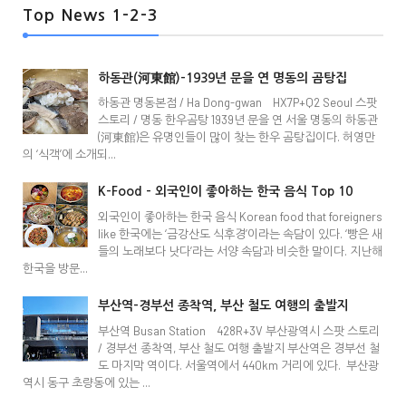
Top News 1-2-3
하동관(河東館)-1939년 문을 연 명동의 곰탕집
하동관 명동본점 / Ha Dong-gwan HX7P+Q2 Seoul 스팟
스토리 / 명동 한우곰탕 1939년 문을 연 서울 명동의 하동관
(河東館)은 유명인들이 많이 찾는 한우 곰탕집이다. 허영만
의 ‘식객’에 소개되...
K-Food - 외국인이 좋아하는 한국 음식 Top 10
외국인이 좋아하는 한국 음식 Korean food that foreigners
like 한국에는 ‘금강산도 식후경’이라는 속담이 있다. ‘빵은 새
들의 노래보다 낫다’라는 서양 속담과 비슷한 말이다. 지난해
한국을 방문...
부산역-경부선 종착역, 부산 철도 여행의 출발지
부산역 Busan Station 428R+3V 부산광역시 스팟 스토리
/ 경부선 종착역, 부산 철도 여행 출발지 부산역은 경부선 철
도 마지막 역이다. 서울역에서 440km 거리에 있다. 부산광
역시 동구 초량동에 있는 ...