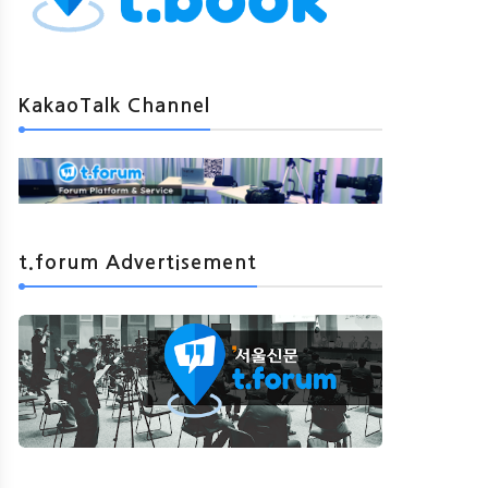
KakaoTalk Channel
t.forum Advertisement