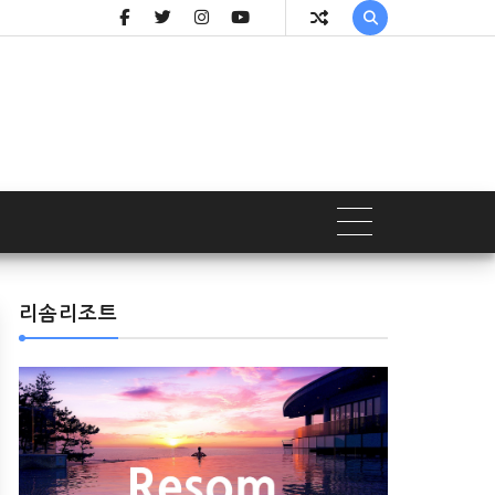

리솜리조트