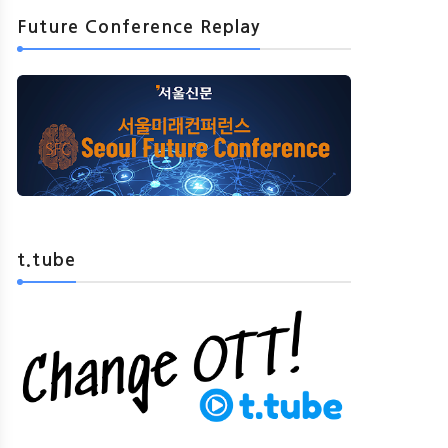
Future Conference Replay
t.tube