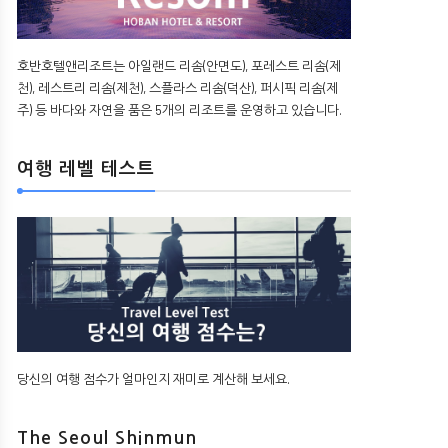
호반호텔앤리조트는 아일랜드 리솜(안면도), 포레스트 리솜(제
천), 레스트리 리솜(제천), 스플라스 리솜(덕산), 퍼시픽 리솜(제
주) 등 바다와 자연을 품은 5개의 리조트를 운영하고 있습니다.
여행 레벨 테스트
당신의 여행 점수가 얼마인지 재미로 계산해 보세요.
The Seoul Shinmun