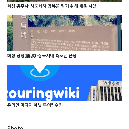
화성 용주사-사도세자 명복을 빌기 위해 세운 사찰



@Info
화성 당성(唐城)-삼국시대 축조된 산성



온라인 미디어 채널 투어링위키



Photo