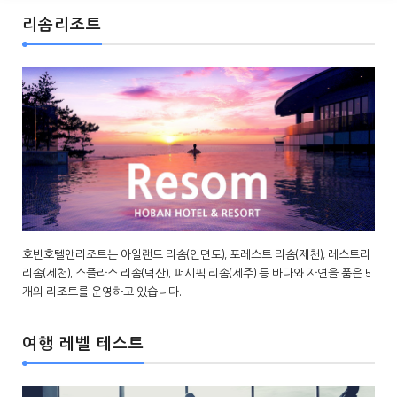
리솜리조트
호반호텔앤리조트는 아일랜드 리솜(안면도), 포레스트 리솜(제천), 레스트리
리솜(제천), 스플라스 리솜(덕산), 퍼시픽 리솜(제주) 등 바다와 자연을 품은 5
개의 리조트를 운영하고 있습니다.
여행 레벨 테스트