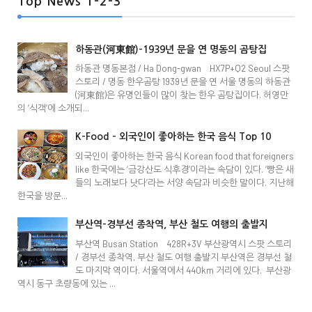
Top News 1-2-3
하동관(河東館)-1939년 문을 연 명동의 곰탕집
하동관 명동본점 / Ha Dong-gwan HX7P+Q2 Seoul 스팟
스토리 / 명동 한우곰탕 1939년 문을 연 서울 명동의 하동관
(河東館)은 유명인들이 많이 찾는 한우 곰탕집이다. 허영만
의 ‘식객’에 소개되...
K-Food - 외국인이 좋아하는 한국 음식 Top 10
외국인이 좋아하는 한국 음식 Korean food that foreigners
like 한국에는 ‘금강산도 식후경’이라는 속담이 있다. ‘빵은 새
들의 노래보다 낫다’라는 서양 속담과 비슷한 말이다. 지난해
한국을 방문...
부산역-경부선 종착역, 부산 철도 여행의 출발지
부산역 Busan Station 428R+3V 부산광역시 스팟 스토리
/ 경부선 종착역, 부산 철도 여행 출발지 부산역은 경부선 철
도 마지막 역이다. 서울역에서 440km 거리에 있다. 부산광
역시 동구 초량동에 있는 ...