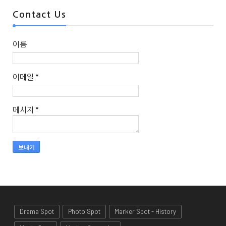
Contact Us
이름
이메일
*
메시지
*
Drama Spot
Photo Spot
Marker Spot - History