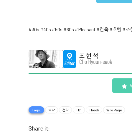
#30s
#40s
#50s
#60s
#Pleasant
#한옥
#호텔
#조
Tags:
숙박
전라
TB1
Tbook
Wiki Page
Share it: