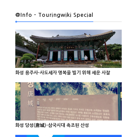
@Info - Touringwiki Special
@Info
화성 용주사-사도세자 명복을 빌기 위해 세운 사찰



@Info
화성 당성(唐城)-삼국시대 축조된 산성


