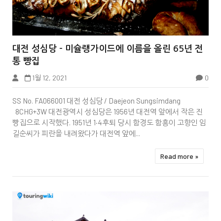


대전 성심당 - 미슐랭가이드에 이름을 올린 65년 전
통 빵집
1월 12, 2021
0
Wiki Page
SS No. FA066001 대전 성심당 / Daejeon Sungsimdang
8CHG+3W 대전광역시 성심당은 1956년 대전역 앞에서 작은 진
빵집으로 시작했다. 1951년 1·4후퇴 당시 함경도 함흥이 고향인 임
길순씨가 피란을 내려왔다가 대전역 앞에...
Read more »