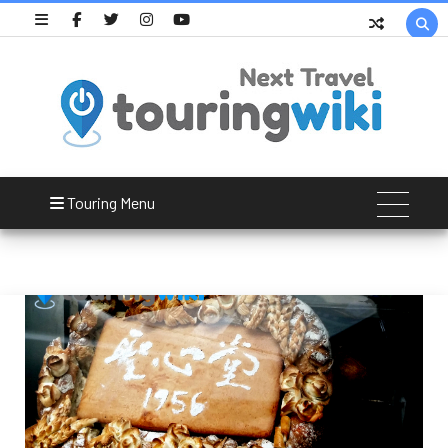

Wiki Page
Touring Menu