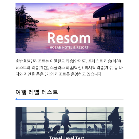
호반호텔앤리조트는 아일랜드 리솜(안면도), 포레스트 리솜(제천),
레스트리 리솜(제천), 스플라스 리솜(덕산), 퍼시픽 리솜(제주) 등 바
다와 자연을 품은 5개의 리조트를 운영하고 있습니다.
여행 레벨 테스트