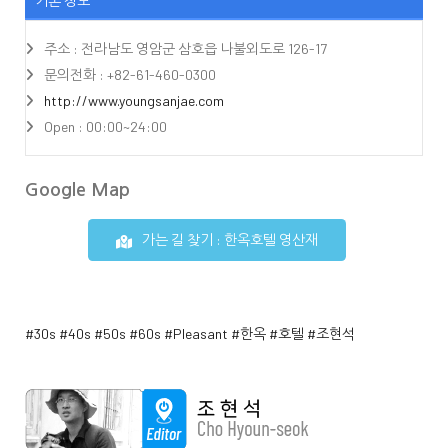
기본 정보
주소 : 전라남도 영암군 삼호읍 나불외도로 126-17
문의전화 : +82-61-460-0300
http://www.youngsanjae.com
Open : 00:00~24:00
Google Map
가는 길 찾기 : 한옥호텔 영산재
#30s
#40s
#50s
#60s
#Pleasant
#한옥
#호텔
#조현석
Wiki Page