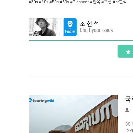
#30s
#40s
#50s
#60s
#Pleasant
#한옥
#호텔
#조현석
Wiki Page
국
SS 
2P