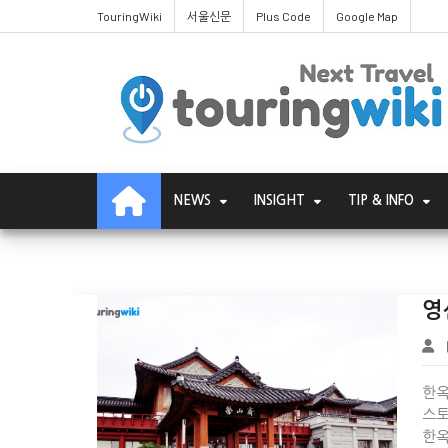
TouringWiki
서울신문
Plus Code
Google Map
Wiki Page
NEWS
INSIGHT
TIP & INFO
영
한옥호
스토
한옥