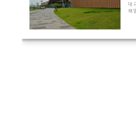
대 
해 열

