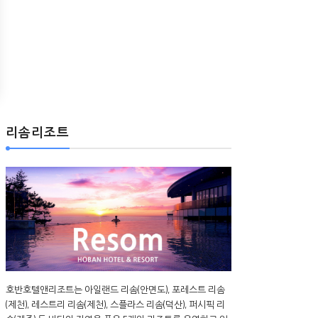
리솜리조트
호반호텔앤리조트는 아일랜드 리솜(안면도), 포레스트 리솜
(제천), 레스트리 리솜(제천), 스플라스 리솜(덕산), 퍼시픽 리