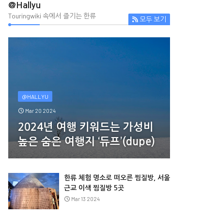
@Hallyu
Touringwiki 속에서 즐기는 한류
모두 보기
@HALLYU
Mar 20 2024
2024년 여행 키워드는 가성비
높은 숨은 여행지 ‘듀프’(dupe)
한류 체험 명소로 떠오른 찜질방, 서울
근교 이색 찜질방 5곳
Mar 13 2024