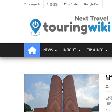
TouringWiki
서울신문
Plus Code
Google Map
Shrine of the Virgin Mary in Namyang
NEWS
INSIGHT
TIP & INFO
남
남양성
6R
가...