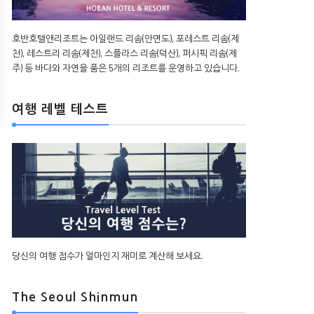
호반호텔앤리조트는 아일랜드 리솜(안면도), 포레스트 리솜(제
천), 레스트리 리솜(제천), 스플라스 리솜(덕산), 퍼시픽 리솜(제
주) 등 바다와 자연을 품은 5개의 리조트를 운영하고 있습니다.
여행 레벨 테스트
당신의 여행 점수가 얼마인지 재미로 계산해 보세요.
The Seoul Shinmun