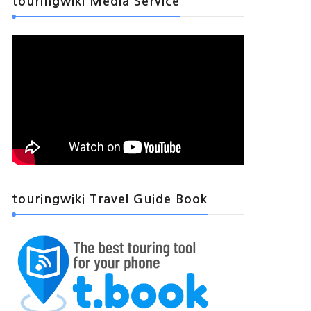
touringwiki Media Service
touringwiki Travel Guide Book