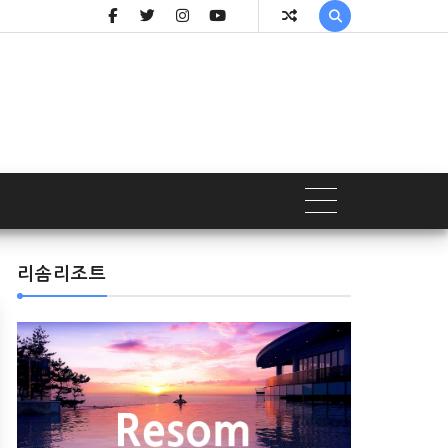

리솜리조트