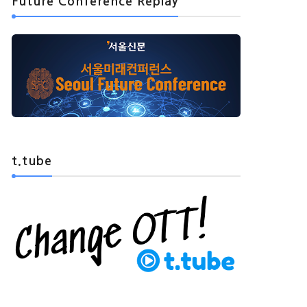
Future Conference Replay
t.tube