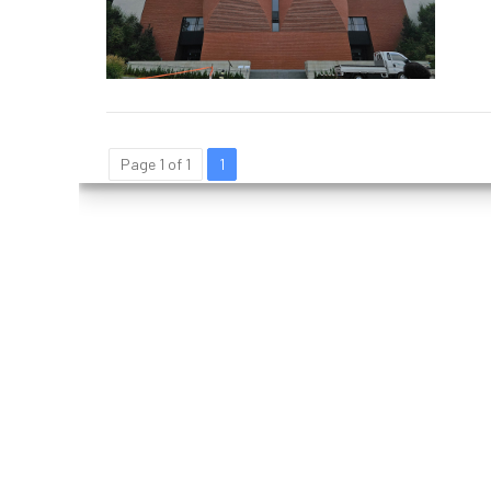


Page 1 of 1
1