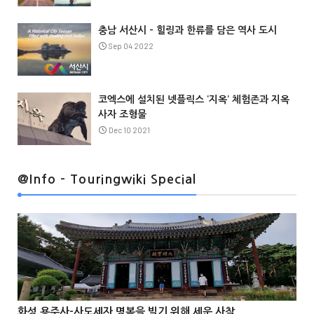
충남 서산시 – 힐링과 한류를 담은 역사 도시
Sep 04 2022
코엑스에 설치된 넷플릭스 ‘지옥’ 체험존과 지옥
사자 조형물
Dec 10 2021
@Info
@Info - Touringwiki Special
@Info
화성 용주사-사도세자 명복을 빌기 위해 세운 사찰


