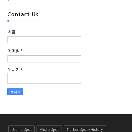
Contact Us
이름
이메일
*
메시지
*
Drama Spot
Photo Spot
Marker Spot - History