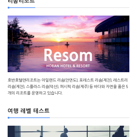
리솜리조트
호반호텔앤리조트는 아일랜드 리솜(안면도), 포레스트 리솜(제천), 레스트리
리솜(제천), 스플라스 리솜(덕산), 퍼시픽 리솜(제주) 등 바다와 자연을 품은 5
개의 리조트를 운영하고 있습니다.
여행 레벨 테스트