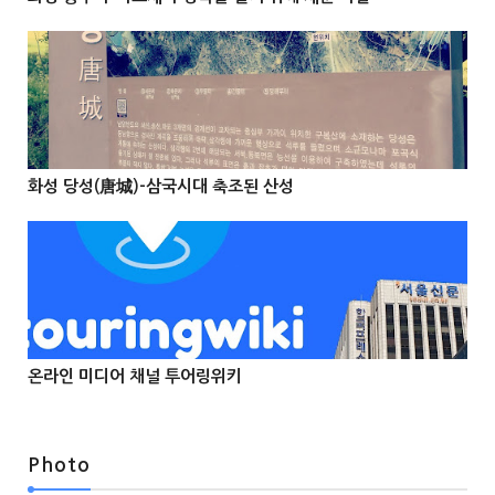
@Info
화성 당성(唐城)-삼국시대 축조된 산성



온라인 미디어 채널 투어링위키



Photo