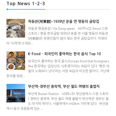
Top News 1-2-3
하동관(河東館)-1939년 문을 연 명동의 곰탕집
하동관 명동본점 / Ha Dong-gwan HX7P+Q2 Seoul 스팟
스토리 / 명동 한우곰탕 1939년 문을 연 서울 명동의 하동관
(河東館)은 유명인들이 많이 찾는 한우 곰탕집이다. 허영만
의 ‘식객’에 소개되...
K-Food - 외국인이 좋아하는 한국 음식 Top 10
외국인이 좋아하는 한국 음식 Korean food that foreigners
like 한국에는 ‘금강산도 식후경’이라는 속담이 있다. ‘빵은 새
들의 노래보다 낫다’라는 서양 속담과 비슷한 말이다. 지난해
한국을 방문...
부산역-경부선 종착역, 부산 철도 여행의 출발지
부산역 Busan Station 428R+3V 부산광역시 스팟 스토리
/ 경부선 종착역, 부산 철도 여행 출발지 부산역은 경부선 철
도 마지막 역이다. 서울역에서 440km 거리에 있다. 부산광
역시 동구 초량동에 있는 ...