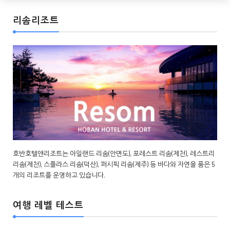
리솜리조트
호반호텔앤리조트는 아일랜드 리솜(안면도), 포레스트 리솜(제천), 레스트리
리솜(제천), 스플라스 리솜(덕산), 퍼시픽 리솜(제주) 등 바다와 자연을 품은 5
개의 리조트를 운영하고 있습니다.
여행 레벨 테스트