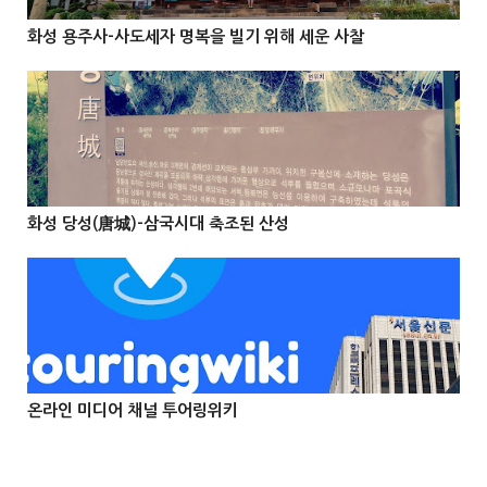
화성 용주사-사도세자 명복을 빌기 위해 세운 사찰



@Info
화성 당성(唐城)-삼국시대 축조된 산성



온라인 미디어 채널 투어링위키


