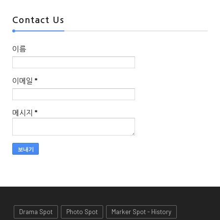
Contact Us
이름
이메일
*
메시지
*
Drama Spot
Photo Spot
Marker Spot - History