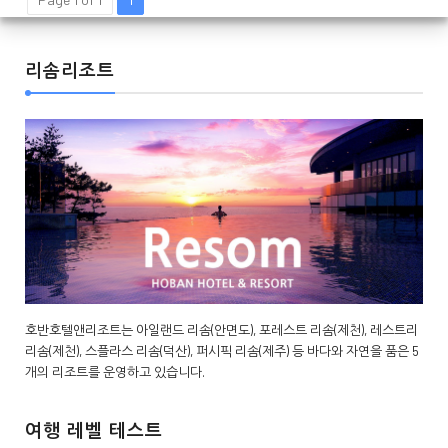
리솜리조트
호반호텔앤리조트는 아일랜드 리솜(안면도), 포레스트 리솜(제천), 레스트리
리솜(제천), 스플라스 리솜(덕산), 퍼시픽 리솜(제주) 등 바다와 자연을 품은 5
개의 리조트를 운영하고 있습니다.
여행 레벨 테스트