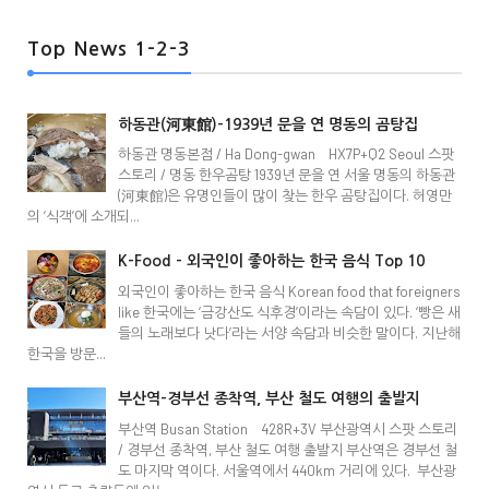
Top News 1-2-3
하동관(河東館)-1939년 문을 연 명동의 곰탕집
하동관 명동본점 / Ha Dong-gwan HX7P+Q2 Seoul 스팟
스토리 / 명동 한우곰탕 1939년 문을 연 서울 명동의 하동관
(河東館)은 유명인들이 많이 찾는 한우 곰탕집이다. 허영만
의 ‘식객’에 소개되...
K-Food - 외국인이 좋아하는 한국 음식 Top 10
외국인이 좋아하는 한국 음식 Korean food that foreigners
like 한국에는 ‘금강산도 식후경’이라는 속담이 있다. ‘빵은 새
들의 노래보다 낫다’라는 서양 속담과 비슷한 말이다. 지난해
한국을 방문...
부산역-경부선 종착역, 부산 철도 여행의 출발지
부산역 Busan Station 428R+3V 부산광역시 스팟 스토리
/ 경부선 종착역, 부산 철도 여행 출발지 부산역은 경부선 철
도 마지막 역이다. 서울역에서 440km 거리에 있다. 부산광