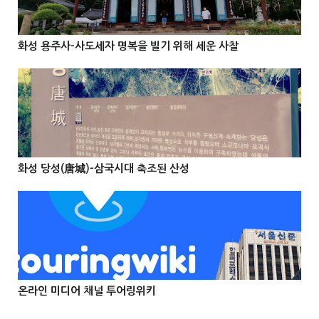
화성 용주사-사도세자 명복을 빌기 위해 세운 사찰



@Info
화성 당성(唐城)-삼국시대 축조된 산성



온라인 미디어 채널 투어링위키


