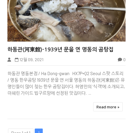


하동관(河東館)-1939년 문을 연 명동의 곰탕집
12월 09, 2021
0
하동관 명동본점 / Ha Dong-gwan HX7P+Q2 Seoul 스팟 스토리
/ 명동 한우곰탕 1939년 문을 연 서울 명동의 하동관(河東館)은 유
명인들이 많이 찾는 한우 곰탕집이다. 허영만의 ‘식객’에 소개되고,
미쉐린 가이드 빕구르망에 선정된 맛집이다. ...
Read more »
Page 1 of 1
1