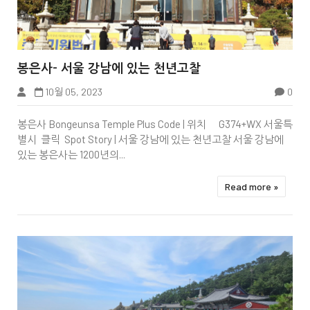


봉은사- 서울 강남에 있는 천년고찰
Haedong Yonggungsa Temple
10월 05, 2023
0
봉은사 Bongeunsa Temple Plus Code | 위치 G374+WX 서울특
별시 클릭 Spot Story | 서울 강남에 있는 천년고찰 서울 강남에
있는 봉은사는 1200년의...
Read more »