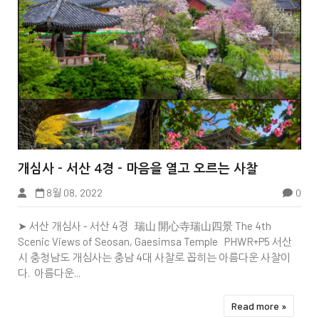


개심사 - 서산 4경 - 마음을 열고 오르는 사찰
8월 08, 2022
0
EditorsChoice
➤ 서산 개심사 - 서산 4경 瑞山 開心寺瑞山四景 The 4th
Scenic Views of Seosan, Gaesimsa Temple PHWR+P5 서산
시 충청남도 개심사는 충남 4대 사찰로 꼽히는 아름다운 사찰이
다. 아름다운...
Read more »