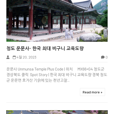


청도 운문사- 한국 최대 비구니 교육도량
힐링
4월 20, 2023
0
운문사 Unmunsa Temple Plus Code | 위치 MX66+G4 청도군
경상북도 클릭 Spot Story | 한국 최대 비구니 교육도량 경북 청도
군 운문면 호거산 기슭에 있는 천년고찰...
Read more »