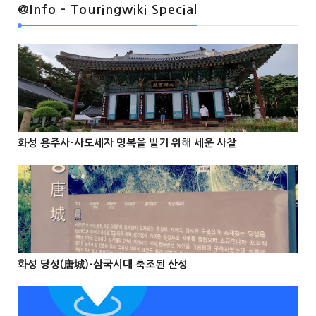
@Info - Touringwiki Special
@Info
화성 용주사-사도세자 명복을 빌기 위해 세운 사찰



@Info
화성 당성(唐城)-삼국시대 축조된 산성


