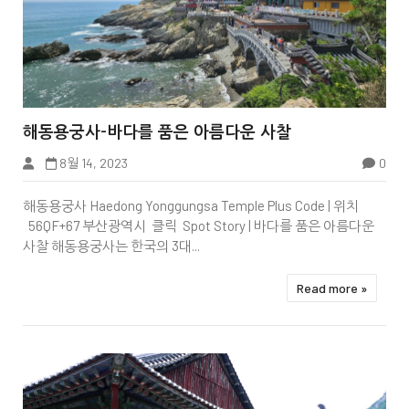


해동용궁사-바다를 품은 아름다운 사찰
Unmunsa Temple
8월 14, 2023
0
해동용궁사 Haedong Yonggungsa Temple Plus Code | 위치
56QF+67 부산광역시 클릭 Spot Story | 바다를 품은 아름다운
사찰 해동용궁사는 한국의 3대...
Read more »