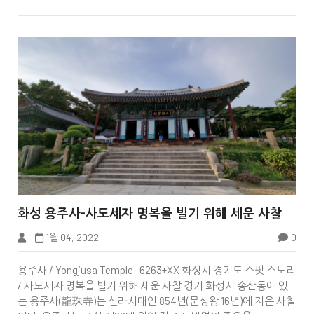


화성 용주사-사도세자 명복을 빌기 위해 세운 사찰
1월 04, 2022
0
용주사 / Yongjusa Temple 6263+XX 화성시 경기도 스팟 스토리
/ 사도세자 명복을 빌기 위해 세운 사찰 경기 화성시 송산동에 있
는 용주사(龍珠寺)는 신라시대인 854년(문성왕 16년)에 지은 사찰