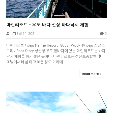


마린리조트 - 우도 바다 선상 바다낚시 체험
8월 24, 2021
0
Korea
마린리조트 / Jeju Marine Resort 8Q58FWJQ+HV Jeju 스팟 스
토리 / Spot Story 성산항 우도 앞바다에 있는 마린리조트는 바다
낚시 체험을 하기 좋은 곳이다. 마린리조트는 성산포종합여객터
미널에서 배를 타고 10분 정도 거리에...
Read more »