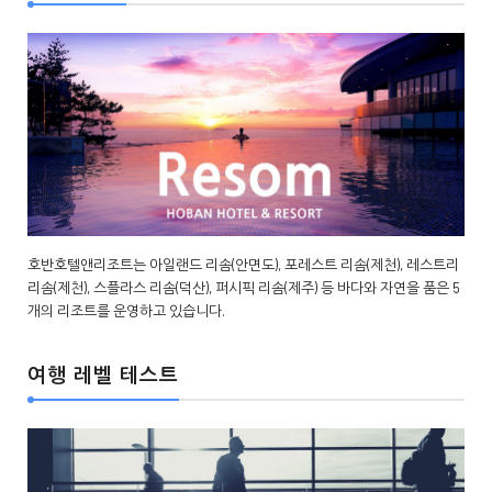
호반호텔앤리조트는 아일랜드 리솜(안면도), 포레스트 리솜(제천), 레스트리
리솜(제천), 스플라스 리솜(덕산), 퍼시픽 리솜(제주) 등 바다와 자연을 품은 5
개의 리조트를 운영하고 있습니다.
여행 레벨 테스트