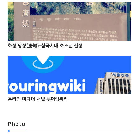
@Info
화성 당성(唐城)-삼국시대 축조된 산성



온라인 미디어 채널 투어링위키



Photo