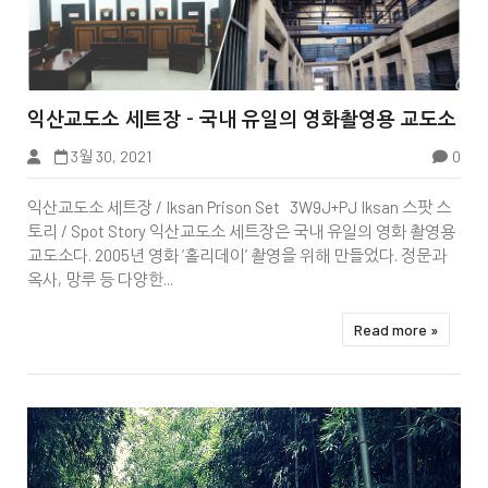


익산교도소 세트장 - 국내 유일의 영화촬영용 교도소
3월 30, 2021
0
Tbook
익산교도소 세트장 / Iksan Prison Set 3W9J+PJ Iksan 스팟 스
토리 / Spot Story 익산교도소 세트장은 국내 유일의 영화 촬영용
교도소다. 2005년 영화 ‘홀리데이’ 촬영을 위해 만들었다. 정문과
옥사, 망루 등 다양한...
Read more »