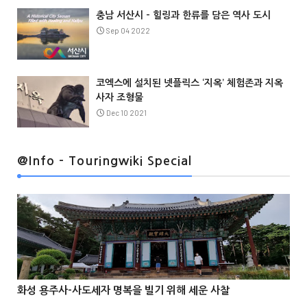
충남 서산시 – 힐링과 한류를 담은 역사 도시
Sep 04 2022
코엑스에 설치된 넷플릭스 ‘지옥’ 체험존과 지옥
사자 조형물
Dec 10 2021
@Info
@Info - Touringwiki Special
@Info
화성 용주사-사도세자 명복을 빌기 위해 세운 사찰


