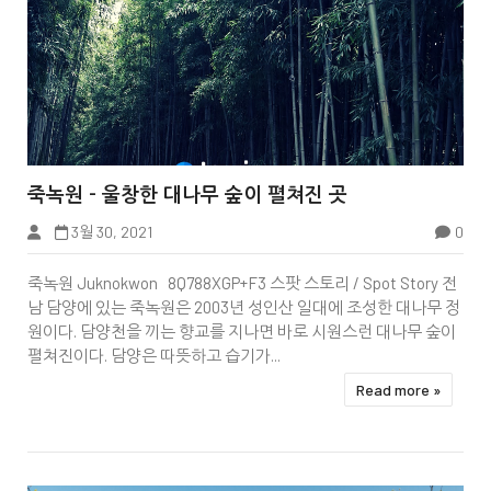


죽녹원 - 울창한 대나무 숲이 펼쳐진 곳
3월 30, 2021
0
Tbook
죽녹원 Juknokwon 8Q788XGP+F3 스팟 스토리 / Spot Story 전
남 담양에 있는 죽녹원은 2003년 성인산 일대에 조성한 대나무 정
원이다. 담양천을 끼는 향교를 지나면 바로 시원스런 대나무 숲이
펼쳐진이다. 담양은 따뜻하고 습기가...
Read more »