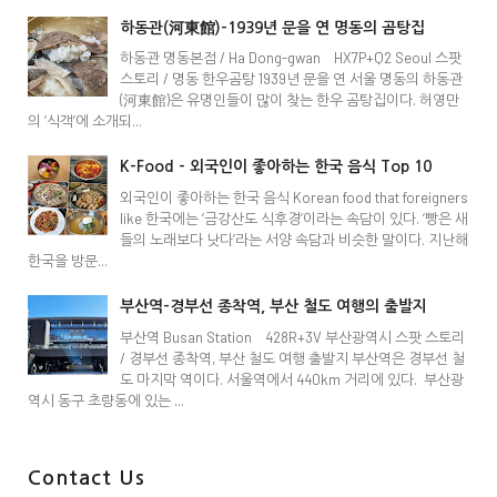
하동관(河東館)-1939년 문을 연 명동의 곰탕집
하동관 명동본점 / Ha Dong-gwan HX7P+Q2 Seoul 스팟
스토리 / 명동 한우곰탕 1939년 문을 연 서울 명동의 하동관
(河東館)은 유명인들이 많이 찾는 한우 곰탕집이다. 허영만
의 ‘식객’에 소개되...
K-Food - 외국인이 좋아하는 한국 음식 Top 10
외국인이 좋아하는 한국 음식 Korean food that foreigners
like 한국에는 ‘금강산도 식후경’이라는 속담이 있다. ‘빵은 새
들의 노래보다 낫다’라는 서양 속담과 비슷한 말이다. 지난해
한국을 방문...
부산역-경부선 종착역, 부산 철도 여행의 출발지
부산역 Busan Station 428R+3V 부산광역시 스팟 스토리
/ 경부선 종착역, 부산 철도 여행 출발지 부산역은 경부선 철
도 마지막 역이다. 서울역에서 440km 거리에 있다. 부산광
역시 동구 초량동에 있는 ...
Contact Us