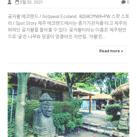
3월 30, 2021
0
Tbook
곶자왈 에코랜드 / Gotjawal Ecoland 8Q58CMW8+PW 스팟 스토
리 / Spot Story 제주 에코랜드에서는 증기기관차를 타고 제주의
허파인 곶자왈을 돌아볼 수 있다. 곶자왈이라는 이름은 제주방언
으로 ‘곶’은 나무와 덩굴이 엉클어진 자연림, ‘자왈’은...
Read more »