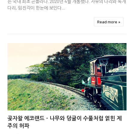
는 국내 최초 곤돌라다. 2020년 4월 개통했다. 자유의 다리와 독개
다리, 임진각이 한눈에 보인다....
Read more »


곶자왈 에코랜드 - 나무와 덩굴이 수풀처럼 얽힌 제
주의 허파