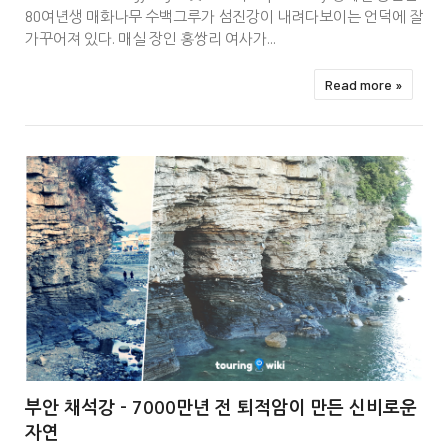
80여년생 매화나무 수백그루가 섬진강이 내려다보이는 언덕에 잘
가꾸어져 있다. 매실 장인 홍쌍리 여사가...
Read more »


부안 채석강 - 7000만년 전 퇴적암이 만든 신비로운
자연