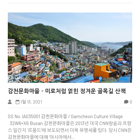


감천문화마을 - 미로처럼 얽힌 정겨운 골목길 산책
1월 13, 2021
0
Wiki Page
SS No. IA035001 감천문화마을 / Gamcheon Culture Village
32W6+X6 Busan 감천문화마을은 2013년 미국 CNN방송과 프랑
스 일간지 ‘르몽드’에 보도되면서 더욱 유명세를 탔다. 당시 CNN은
감천문화마을에 대해 ‘아시아에서...