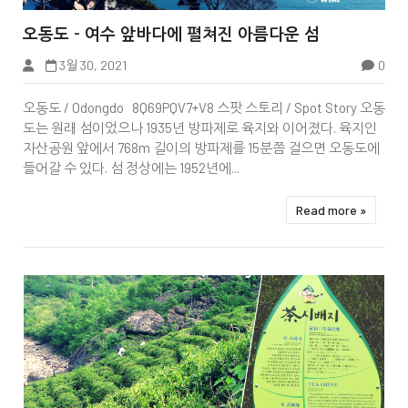


오동도 - 여수 앞바다에 펼쳐진 아름다운 섬
3월 30, 2021
0
Tbook
오동도 / Odongdo 8Q69PQV7+V8 스팟 스토리 / Spot Story 오동
도는 원래 섬이었으나 1935년 방파제로 육지와 이어졌다. 육지인
자산공원 앞에서 768m 길이의 방파제를 15분쯤 걸으면 오동도에
들어갈 수 있다. 섬 정상에는 1952년에...
Read more »