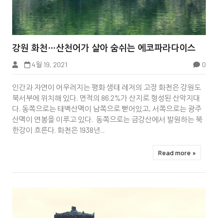


강원 화천…산천어가 살아 숨쉬는 에코파라다이스
4월 19, 2021
0
Tbook
인간과 자연이 어우러지는 평화 생태 레저의 고장 화천은 강원도
북서부에 위치해 있다. 면적의 86.2%가 산지로 형성된 산악지대
다. 동쪽으로는 태백산맥이 남쪽으로 뻗어있고, 서쪽으로는 광주
산맥이 연봉을 이루고 있다. 동쪽으로는 금강산에서 발원하는 북
한강이 흐른다. 화천은 1938년...
Read more »