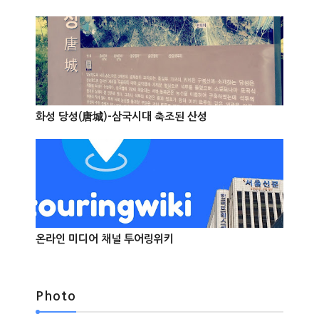
@Info
화성 당성(唐城)-삼국시대 축조된 산성



온라인 미디어 채널 투어링위키



Photo