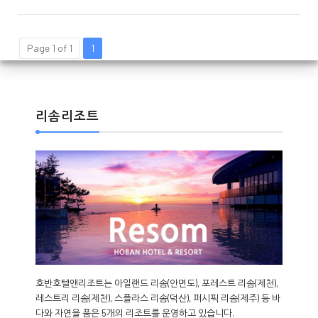
Page 1 of 1
1
리솜리조트
호반호텔앤리조트는 아일랜드 리솜(안면도), 포레스트 리솜(제천),
레스트리 리솜(제천), 스플라스 리솜(덕산), 퍼시픽 리솜(제주) 등 바
다와 자연을 품은 5개의 리조트를 운영하고 있습니다.