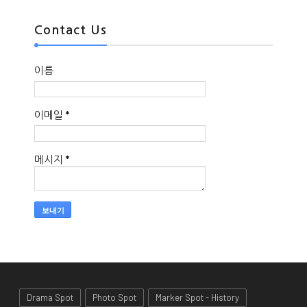
Contact Us
이름
이메일
*
메시지
*
Drama Spot
Photo Spot
Marker Spot - History