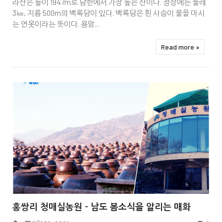
라산은 높이 1947m로 남한에서 가장 높은 산이다. 정상에는 둘레
3㎞, 지름 500m의 백록담이 있다. 백록담은 흰 사슴이 물을 마시
는 연못이라는 뜻이다. 용암...
Read more »


홍쌍리 청매실농원 - 남도 봄소식을 알리는 매화