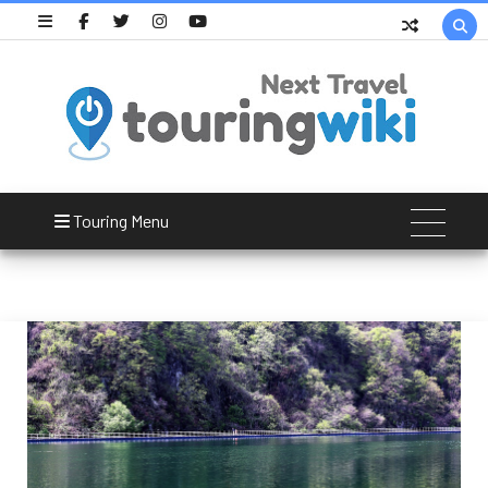

ReviewPick
Touring Menu