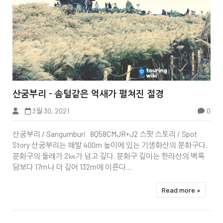


산굼부리 - 솜털같은 억새가 펼쳐진 절경
3월 30, 2021
0
Tbook
산굼부리 / Sangumburi 8Q58CMJR+J2 스팟 스토리 / Spot
Story 산굼부리는 해발 400m 높이에 있는 기생화산의 분화구다.
분화구의 둘레가 2㎞가 넘고 깊다. 분화구 깊이는 한라산의 백록
담보다 17m나 더 깊어 132m에 이른다....
Read more »