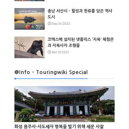
충남 서산시 – 힐링과 한류를 담은 역사
도시
Sep 04 2022
코엑스에 설치된 넷플릭스 ‘지옥’ 체험존
과 지옥사자 조형물
Dec 10 2021
@Info
@Info - Touringwiki Special
@Info
화성 용주사-사도세자 명복을 빌기 위해 세운 사찰


