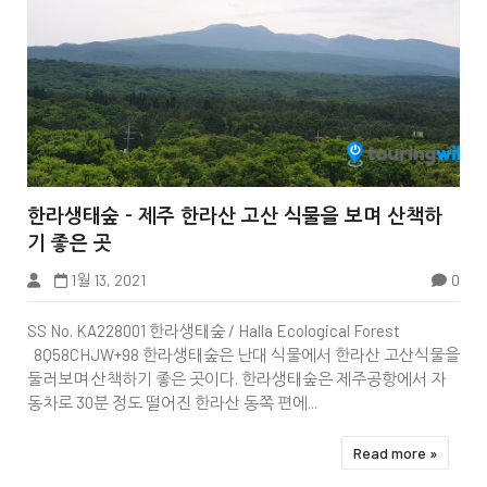


한라생태숲 - 제주 한라산 고산 식물을 보며 산책하
기 좋은 곳
1월 13, 2021
0
Wiki Page
SS No. KA228001 한라생태숲 / Halla Ecological Forest
8Q58CHJW+98 한라생태숲은 난대 식물에서 한라산 고산식물을
둘러보며 산책하기 좋은 곳이다. 한라생태숲은 제주공항에서 자
동차로 30분 정도 떨어진 한라산 동쪽 편에...
Read more »