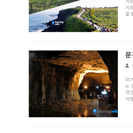
지는
지의
을 


문
Wiki Page
SS 
si
'멋
저장

