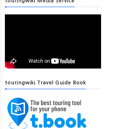
touringwiki Media Service
touringwiki Travel Guide Book