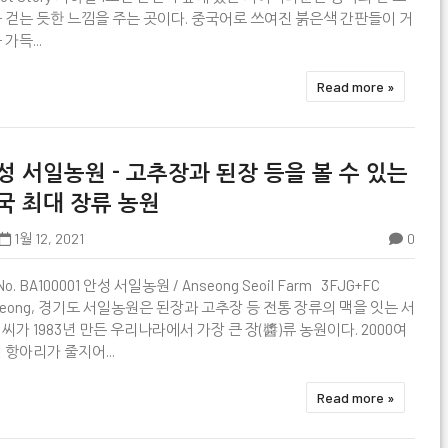
 걷는 듯한 느낌을 주는 곳이다. 중국어로 쓰여진 붉은색 간판들이 거
가득...
Read more »
성 서일농원 - 고추장과 된장 등을 볼 수 있는
국 최대 장류 농원
1월 12, 2021
0

No. BA100001 안성 서일농원 / Anseong Seoil Farm 3FJG+FC
seong, 경기도 서일농원은 된장과 고추장 등 전통 장류의 맥을 잇는 서
씨가 1983년 만든 우리나라에서 가장 큰 장(醬)류 농원이다. 2000여
 항아리가 줄지어...
Read more »