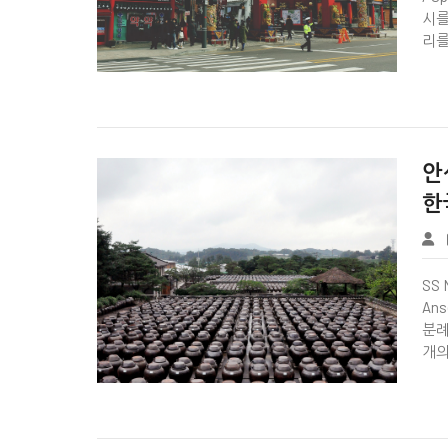
시를
리를 


안
한
Wiki Page
SS 
An
분례
개의

