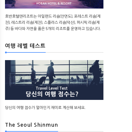
호반호텔앤리조트는 아일랜드 리솜(안면도), 포레스트 리솜(제
천), 레스트리 리솜(제천), 스플라스 리솜(덕산), 퍼시픽 리솜(제
주) 등 바다와 자연을 품은 5개의 리조트를 운영하고 있습니다.
여행 레벨 테스트
당신의 여행 점수가 얼마인지 재미로 계산해 보세요.
The Seoul Shinmun