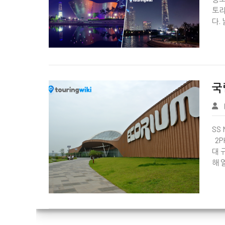
토리
다.


국
SS 
2P
대 
해 열

