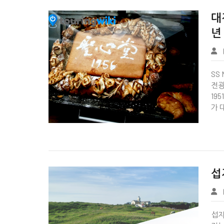
대
년
Tbook
SS 
전광
19
가 


섭
Wiki Page
섭지코