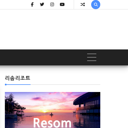

리솜리조트