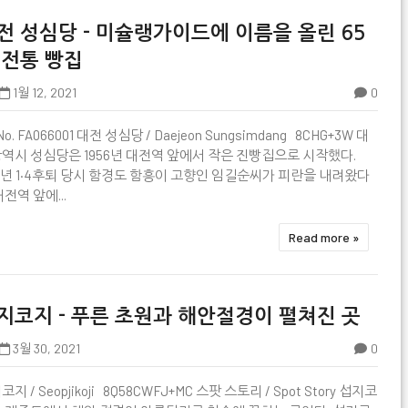
전 성심당 - 미슐랭가이드에 이름을 올린 65
 전통 빵집
1월 12, 2021
0

No. FA066001 대전 성심당 / Daejeon Sungsimdang 8CHG+3W 대
역시 성심당은 1956년 대전역 앞에서 작은 진빵집으로 시작했다.
51년 1·4후퇴 당시 함경도 함흥이 고향인 임길순씨가 피란을 내려왔다
대전역 앞에...
Read more »
지코지 - 푸른 초원과 해안절경이 펼쳐진 곳
3월 30, 2021
0
지 / Seopjikoji 8Q58CWFJ+MC 스팟 스토리 / Spot Story 섭지코
