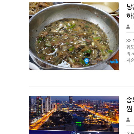
낭
하
Wiki Page
SS 
향토
의 
지순


송
원
Wiki Page
송도 