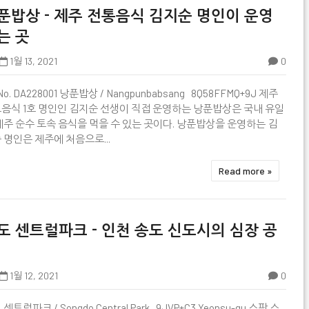
푼밥상 - 제주 전통음식 김지순 명인이 운영
는 곳
1월 13, 2021
0

No. DA228001 낭푼밥상 / Nangpunbabsang 8Q58FFMQ+9J 제주
음식 1호 명인인 김지순 선생이 직접 운영하는 낭푼밥상은 국내 유일
제주 순수 토속 음식을 먹을 수 있는 곳이다. 낭푼밥상을 운영하는 김
 명인은 제주에 처음으로...
Read more »
도 센트럴파크 - 인천 송도 신도시의 심장 공
1월 12, 2021
0

센트럴파크 / Songdo Central Park 9JVP+C3 Yeonsu-gu 스팟 스