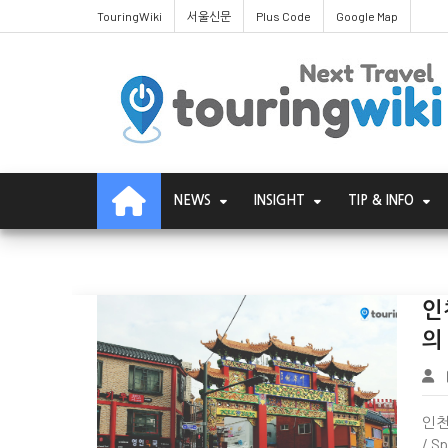
TouringWiki
서울신문
Plus Code
Google Map
Wiki Page
NEWS
INSIGHT
TIP & INFO
인
의
Wiki Page
인천 
/ 