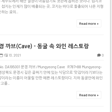
 제주도에서 해안 절경이 아름답기로 첫손에 꼽히는 곳이다. 섭지코
 섭지는 인재가 많이 배출되는 곳, 코지는 바다로 돌출되어 나온 지형
뜻하는 곶의...
Read more »
경 까브(Cave) - 동굴 속 와인 레스토랑
1월 13, 2021
0
No. DA195001 문경 까브 /Mungyeong Cave R787+88 Mungyeong-

, 경상북도 문경시 깊은 골짜기 안에 있는 식당으로 '맛집'이라기보다는
집'이라는 이름이 어울릴 만한 예쁜 레스토랑이다. 지하 동굴안에 와인
고를...
Read more »