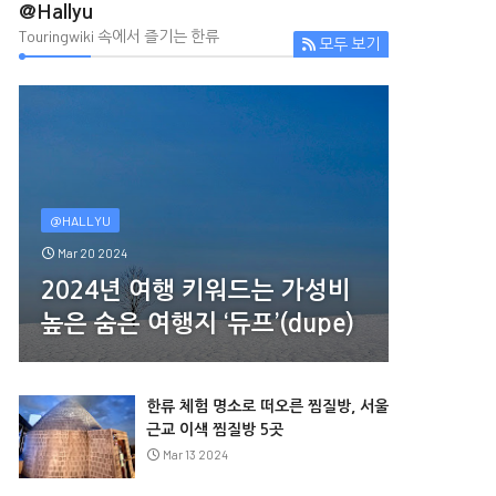
@Hallyu
Touringwiki 속에서 즐기는 한류
모두 보기
@HALLYU
Mar 20 2024
2024년 여행 키워드는 가성비
높은 숨은 여행지 ‘듀프’(dupe)
한류 체험 명소로 떠오른 찜질방, 서울
근교 이색 찜질방 5곳
Mar 13 2024