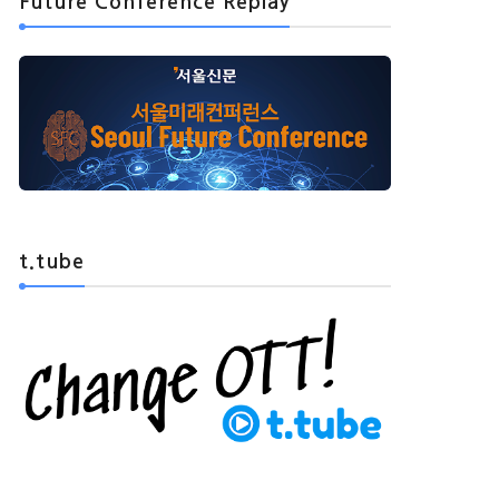
Future Conference Replay
t.tube