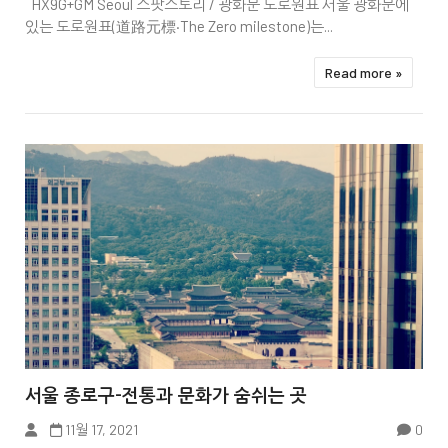
HX9G+GM Seoul 스팟스토리 / 광화문 도로원표 서울 광화문에
있는 도로원표(道路元標·The Zero milestone)는...
Read more »


서울 종로구-전통과 문화가 숨쉬는 곳
11월 17, 2021
0