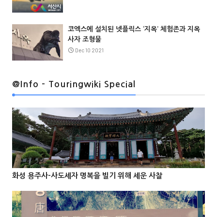
코엑스에 설치된 넷플릭스 ‘지옥’ 체험존과 지옥
사자 조형물
Dec 10 2021
@Info
@Info - Touringwiki Special
@Info
화성 용주사-사도세자 명복을 빌기 위해 세운 사찰


