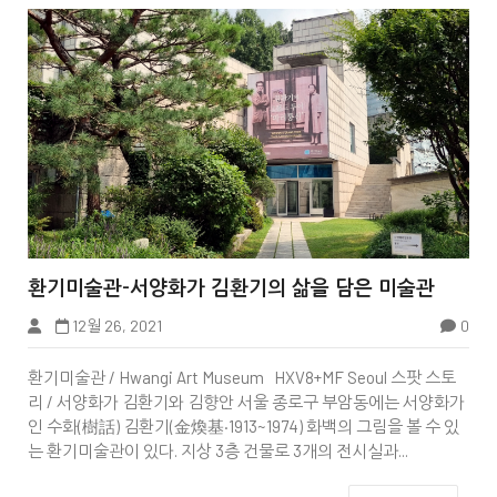


환기미술관-서양화가 김환기의 삶을 담은 미술관
12월 26, 2021
0
The Zero milestone
환기미술관 / Hwangi Art Museum HXV8+MF Seoul 스팟 스토
리 / 서양화가 김환기와 김향안 서울 종로구 부암동에는 서양화가
인 수화(樹話) 김환기(金煥基·1913~1974) 화백의 그림을 볼 수 있
는 환기미술관이 있다. 지상 3층 건물로 3개의 전시실과...