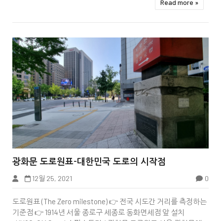
Read more »


광화문 도로원표-대한민국 도로의 시작점
12월 25, 2021
0
Tip&Info
도로원표 (The Zero milestone) 👉 전국 시도간 거리를 측정하는
기준점 👉 1914년 서울 종로구 세종로 동화면세점 앞 설치