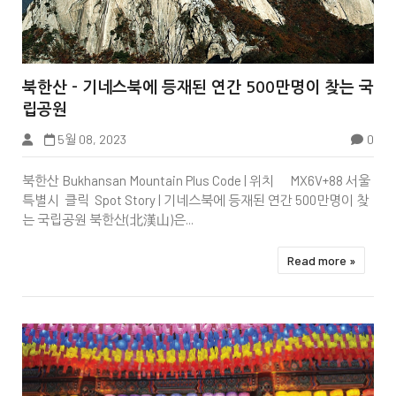


북한산 – 기네스북에 등재된 연간 500만명이 찾는 국
립공원
한국불교
5월 08, 2023
0
북한산 Bukhansan Mountain Plus Code | 위치 MX6V+88 서울
특별시 클릭 Spot Story | 기네스북에 등재된 연간 500만명이 찾
는 국립공원 북한산(北漢山)은...
Read more »