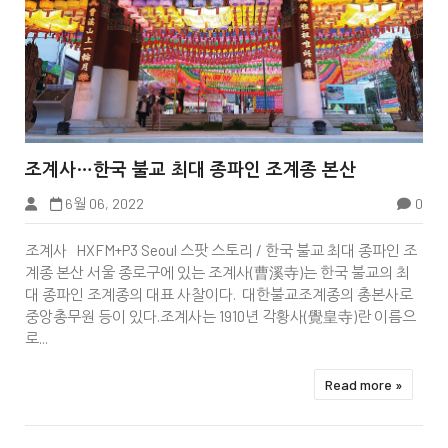


조계사…한국 불교 최대 종파인 조계종 본산
6월 06, 2022
0
ReviewPick
조계사 HXFM+P3 Seoul 스팟 스토리 / 한국 불교 최대 종파인 조
계종 본산 서울 종로구에 있는 조계사(曹溪寺)는 한국 불교의 최
대 종파인 조계종의 대표 사찰이다. 대한불교조계종의 총본사로
중앙총무원 등이 있다.조계사는 1910년 각황사(覺皇寺)란 이름으
로...
Read more »