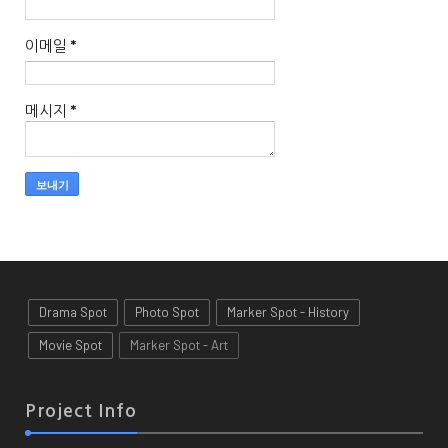
이메일
*
메시지
*
Drama Spot
Photo Spot
Marker Spot - History
Movie Spot
Marker Spot - Art
Project Info