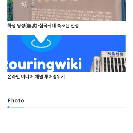
@Info
화성 당성(唐城)-삼국시대 축조된 산성



온라인 미디어 채널 투어링위키



Photo